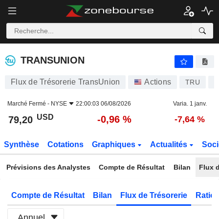
TRANSUNION
79,20
$
-0,96 %
TRANSUNION
Flux de Trésorerie TransUnion
Actions
TRU
U
Marché Fermé -
NYSE
22:00:03 06/08/2026
Varia. 1 janv.
USD
-0,96 %
79,20
-7,64 %
Synthèse
Cotations
Graphiques
Actualités
Soci
Prévisions des Analystes
Compte de Résultat
Bilan
Flux d
Compte de Résultat
Bilan
Flux de Trésorerie
Ratios
Annuel