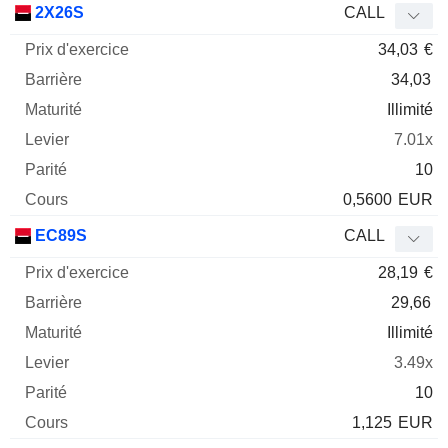
2X26S
CALL
34,03
€
34,03
Illimité
7.01x
10
0,5600
EUR
EC89S
CALL
28,19
€
29,66
Illimité
3.49x
10
1,125
EUR