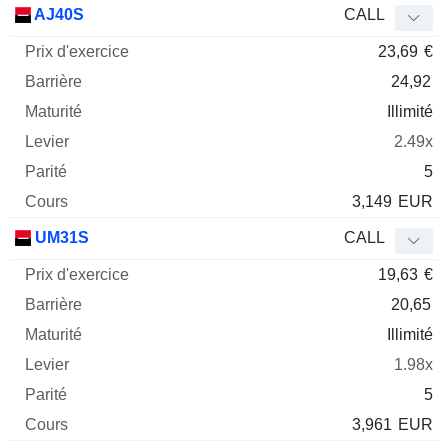
AJ40S
CALL
23,69
€
24,92
Illimité
2.49x
5
3,149
EUR
UM31S
CALL
19,63
€
20,65
Illimité
1.98x
5
3,961
EUR