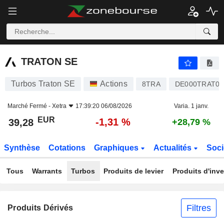
TRATON SE
39,28
€
-1,31 %
TRATON SE
Turbos Traton SE
Actions
8TRA
DE000TRAT0
Marché Fermé -
Xetra
17:39:20 06/08/2026
Varia. 1 janv.
EUR
-1,31 %
39,28
+28,79 %
Synthèse
Cotations
Graphiques
Actualités
Soci
Tous
Warrants
Turbos
Produits de levier
Produits d'inv
Filtres
Produits Dérivés