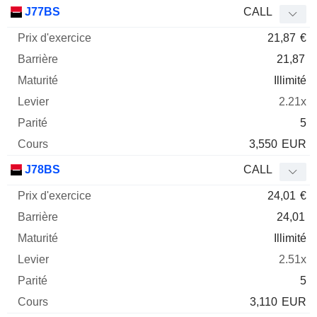
Prix
J77BS
CALL
d'exercice
Barrière
Maturité
Elasticité
21,87
€
Mnemo
Type
Parit
21,87
Illimité
2.21x
5
3,550
EUR
J78BS
CALL
24,01
€
24,01
Illimité
2.51x
5
3,110
EUR