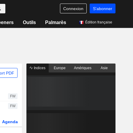
Connexion
S'abonner
eeners
Outils
Palmarès
Édition française
Indices
Europe
Amériques
Asie
ort PDF
FW
FW
Agenda
Secteur
Dérivés
Fonds et ETFs