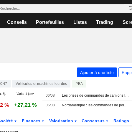
Conseils
Portefeuilles
Listes
Trading
Scr
Ajouter à une liste
Rapp
T0N7
Véhicules et machines lourdes
PEA
. 5j.
Varia. 1 janv.
06/08
Les prises de commandes de camions lourds en Amérique du Nord en hausse sur un an en juillet - ACT Research (mise à jour)
62 %
+27,21 %
06/08
Nordamérique : les commandes de poids lourds en hausse sur un an en juillet - ACT Research
Société
Finances
Valorisation
Consensus
Ratings