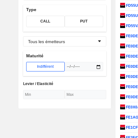
FD55
Type
FD55
CALL
PUT
FD55
FE0D
Tous les émetteurs
FE0D
Maturité
FE0D
Indifférent
FE0D
FE0D
Levier / Elasticité
FE0D
FE0D
FE0X0
FE1A
FE1CF
FE3F4