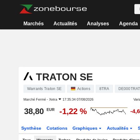
Marchés
Actualités
Analyses
Agenda
TRATON SE
Warrants Traton SE
Actions
8TRA
DE000TRA
Marché Fermé -
Xetra
17:35:34 07/08/2026
Varia
38,80
-1,22 %
EUR
-4,
Synthèse
Cotations
Graphiques
Actualités