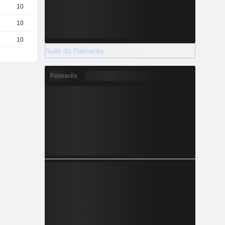
10
0,2300
EUR
10
0,3100
EUR
10
0,1600
EUR
Suite du Palmarès
Palmarès