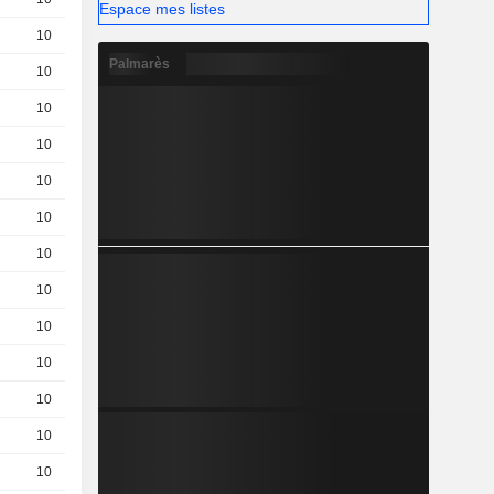
Espace mes listes
10
0,0620
EUR
Palmarès
10
0,1400
EUR
10
1,000
EUR
10
0,6600
EUR
10
0,7900
EUR
10
0,6400
EUR
10
0,5100
EUR
10
0,4000
EUR
10
0,7300
EUR
10
0,4800
EUR
10
0,1200
EUR
10
0,2200
EUR
10
0,2300
EUR