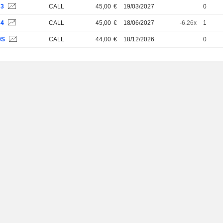
H3
CALL
45,00
€
19/03/2027
0
H4
CALL
45,00
€
18/06/2027
-6.26x
1
0S
CALL
44,00
€
18/12/2026
0