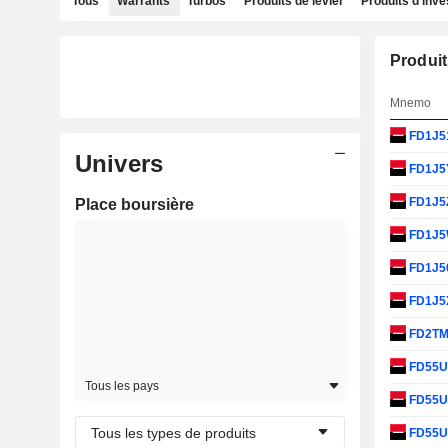
Tous
Warrants
Turbos
Produits de levier
Produits d'inv
Produit
Mnemo
FD1J5
Univers
FD1J5
FD1J5
Place boursière
FD1J
FD1J5
FD1J5
FD2T
FD55
Tous les pays
FD55
Tous les types de produits
FD55