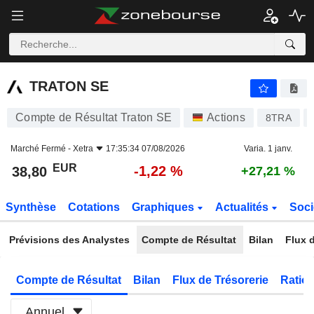
TRATON SE
38,80
€
-1,22 %
TRATON SE
Compte de Résultat Traton SE
Actions
8TRA
Marché Fermé -
Xetra
17:35:34 07/08/2026
Varia. 1 janv.
EUR
-1,22 %
38,80
+27,21 %
Synthèse
Cotations
Graphiques
Actualités
Soci
Prévisions des Analystes
Compte de Résultat
Bilan
Flux d
Compte de Résultat
Bilan
Flux de Trésorerie
Ratios
Annuel