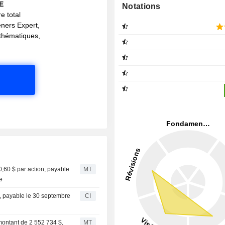
IE
Notations
e total
eners Expert,
s thématiques,
0,60 $ par action, payable
MT
e
, payable le 30 septembre
CI
 montant de 2 552 734 $,
MT