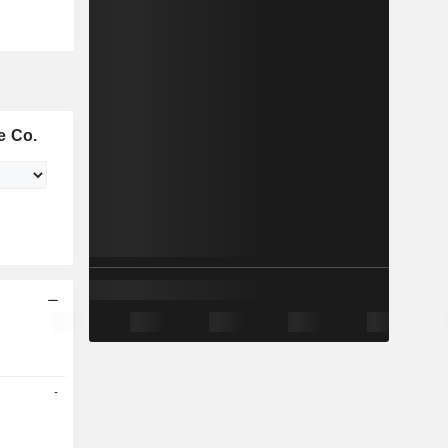
e Co.
-