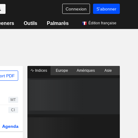
Connexion
S'abonner
eeners
Outils
Palmarès
Édition française
Indices
Europe
Amériques
Asie
ort PDF
MT
CI
Agenda
Secteur
Dérivés
Fonds et ETFs