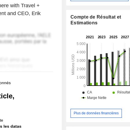
 here with Travel +
dent and CEO, Erik
Compte de Résultat et
Estimations
bonnés
icle,
!
Plus de données financières
te
s les datas