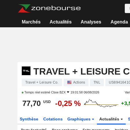
Marchés
Actualités
Analyses
Agenda
TRAVEL + LEISURE C
Travel + Leisure Co.
Actions
TNL
US8941641
Temps réel estimé
Cboe BZX
19:01:58 06/08/2026
Vari
77,70
-0,25 %
USD
+3,
Synthèse
Cotations
Graphiques
Actualités