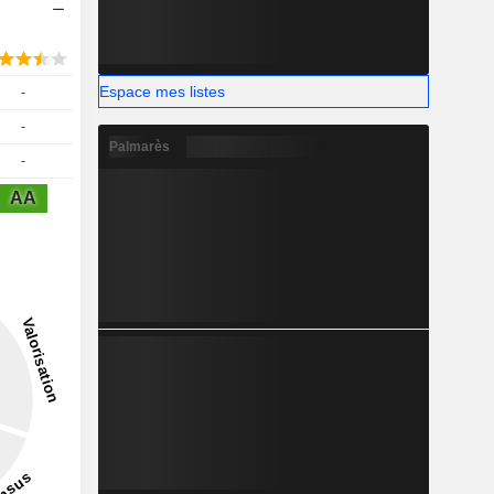
Espace mes listes
-
-
Palmarès
-
AA