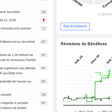
utsche Bank Securities
ZM
Jul 22, 2026
Plus de notations
 trimestre et le premier
CI
 d'affaires net au deuxième
MT
Révisions de Bénéfices
faires de 1,06 milliard de
MT
du par le consensus FactSet
tats supérieurs aux attentes
MT
AR aux États-Unis
potentiel de hausse au-
MT
sur le dossier
ZM
t s'apprête à racheter
MT
 millions de dollars