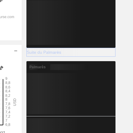
Suite du Palmarès
Palmarès