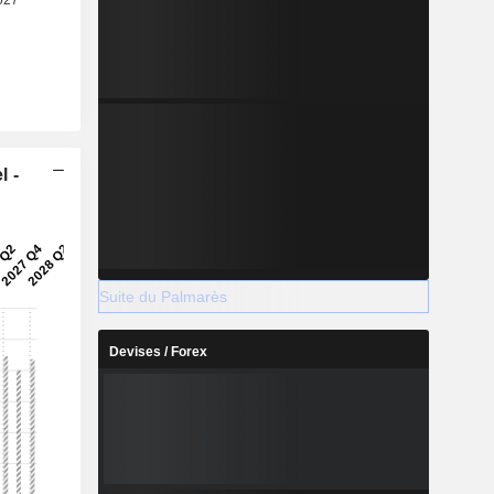
l -
Suite du Palmarès
Devises / Forex