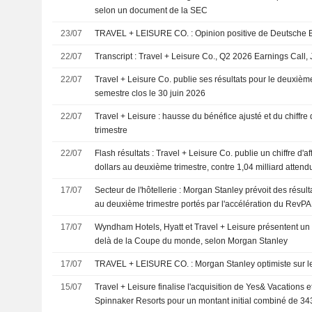
selon un document de la SEC
23/07
TRAVEL + LEISURE CO. : Opinion positive de De
22/07
Transcript : Travel + Leisure Co., Q2 2026 Earnings Call, 
22/07
Travel + Leisure Co. publie ses résultats pour le deuxième
semestre clos le 30 juin 2026
22/07
Travel + Leisure : hausse du bénéfice ajusté et du chiffre
trimestre
22/07
Flash résultats : Travel + Leisure Co. publie un chiffre d'af
dollars au deuxième trimestre, contre 1,04 milliard atten
17/07
Secteur de l'hôtellerie : Morgan Stanley prévoit des résul
au deuxième trimestre portés par l'accélération du RevP
17/07
Wyndham Hotels, Hyatt et Travel + Leisure présentent un 
delà de la Coupe du monde, selon Morgan Stanley
17/07
TRAVEL + LEISURE CO. : Morgan Stanley optimiste 
15/07
Travel + Leisure finalise l'acquisition de Yes& Vacations e
Spinnaker Resorts pour un montant initial combiné de 343