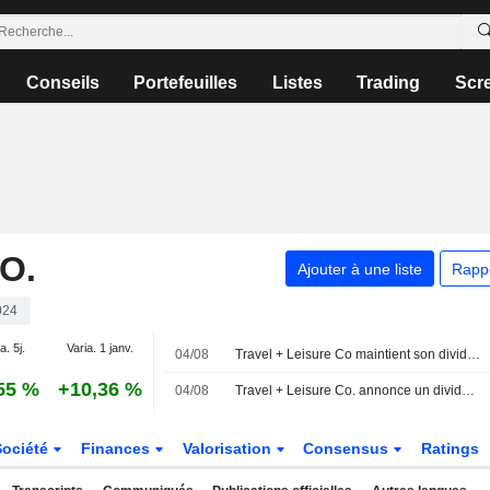
Conseils
Portefeuilles
Listes
Trading
Scr
O.
Ajouter à une liste
Rapp
024
a. 5j.
Varia. 1 janv.
04/08
Travel + Leisure Co maintient son dividende trimestriel à 0,60 $ par action, payable le 30 septembre aux actionnaires inscrits au 16 septembre
55 %
+10,36 %
04/08
Travel + Leisure Co. annonce un dividende en numéraire, payable le 30 septembre 2026
Société
Finances
Valorisation
Consensus
Ratings