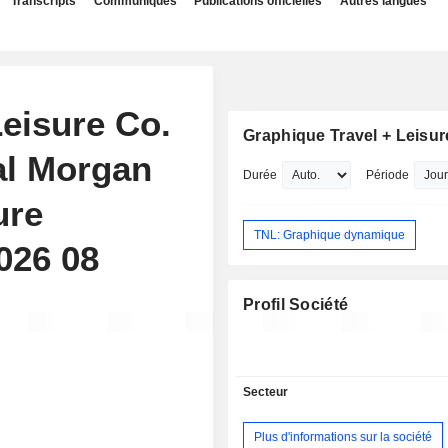
Transcripts
Communiqués
Publications officielles
Autres langues
Leisure Co.
Graphique Travel + Leisur
al Morgan
Durée
Période
ure
TNL: Graphique dynamique
026 08
Profil Société
Secteur
Plus d'informations sur la société