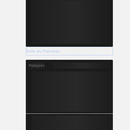
Suite du Palmarès
Palmarès