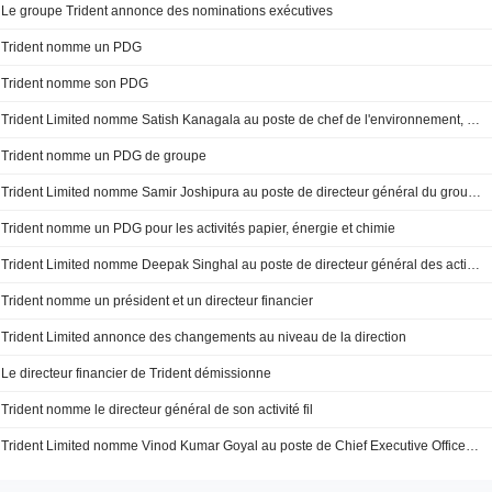
Le groupe Trident annonce des nominations exécutives
Trident nomme un PDG
Trident nomme son PDG
Trident Limited nomme Satish Kanagala au poste de chef de l'environnement, du social et de la gouvernance
Trident nomme un PDG de groupe
Trident Limited nomme Samir Joshipura au poste de directeur général du groupe, à compter du 14 février 2024
Trident nomme un PDG pour les activités papier, énergie et chimie
Trident Limited nomme Deepak Singhal au poste de directeur général des activités papier, énergie et produits chimiques
Trident nomme un président et un directeur financier
Trident Limited annonce des changements au niveau de la direction
Le directeur financier de Trident démissionne
Trident nomme le directeur général de son activité fil
Trident Limited nomme Vinod Kumar Goyal au poste de Chief Executive Officer pour Yarn Business, date de nomination - 23 octobre 2023