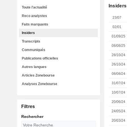
Insiders
Toute l'actualité
Reco analystes
23/07
Faits marquants
02/01
Insiders
01/09/25
Transcripts
08/08/25
Communiqués
28/10/24
Publications officielles
26/10/24
Autres langues
08/08/24
Articles Zonebourse
31/07/24
Analyses Zonebourse
10/07/24
20/06/24
Filtres
24/05/24
Rechercher
20/03/24