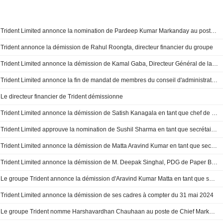
Trident Limited annonce la nomination de Pardeep Kumar Markanday au poste de Directeur général de la division Filature (Pendjab et Madhya Pradesh), à compter du 23 juillet 2026
Trident annonce la démission de Rahul Roongta, directeur financier du groupe
Trident Limited annonce la démission de Kamal Gaba, Directeur Général de la division Linge de lit, à compter du 31 août 2025
Trident Limited annonce la fin de mandat de membres du conseil d'administration, effective au 8 août 2025
Le directeur financier de Trident démissionne
Trident Limited annonce la démission de Satish Kanagala en tant que chef de l'environnement, du social et de la gouvernance
Trident Limited approuve la nomination de Sushil Sharma en tant que secrétaire de la société et Compliance Officer
Trident Limited annonce la démission de Matta Aravind Kumar en tant que secrétaire de la société et agent de conformité
Trident Limited annonce la démission de M. Deepak Singhal, PDG de Paper Business
Le groupe Trident annonce la démission d'Aravind Kumar Matta en tant que secrétaire général et responsable de la conformité, avec effet au 31 août 2024
Trident Limited annonce la démission de ses cadres à compter du 31 mai 2024
Le groupe Trident nomme Harshavardhan Chauhaan au poste de Chief Marketing Officer