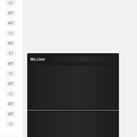
CI
MT
MT
CI
MT
CI
Ma Liste
MT
CI
MT
CI
MT
MT
CI