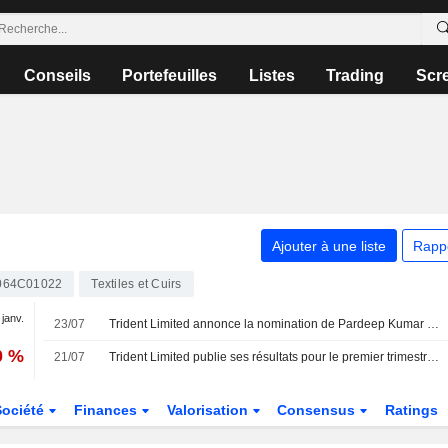
Conseils
Portefeuilles
Listes
Trading
Scr
Ajouter à une liste
Rapp
064C01022
Textiles et Cuirs
 janv.
23/07
Trident Limited annonce la nomination de Pardeep Kumar Markanday au poste de Directeur général de la division Filature (Pendjab et Madhya Pradesh), à compter du 23 juillet 2026
0 %
21/07
Trident Limited publie ses résultats pour le premier trimestre clos le 30 juin 2026
Société
Finances
Valorisation
Consensus
Ratings