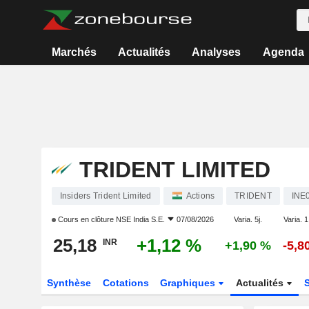
Marchés
Actualités
Analyses
Agenda
TRIDENT LIMITED
Insiders Trident Limited
Actions
TRIDENT
INE
Cours en clôture
NSE India S.E.
07/08/2026
Varia. 5j.
Varia. 1
25,18
+1,12 %
INR
+1,90 %
-5,8
Synthèse
Cotations
Graphiques
Actualités