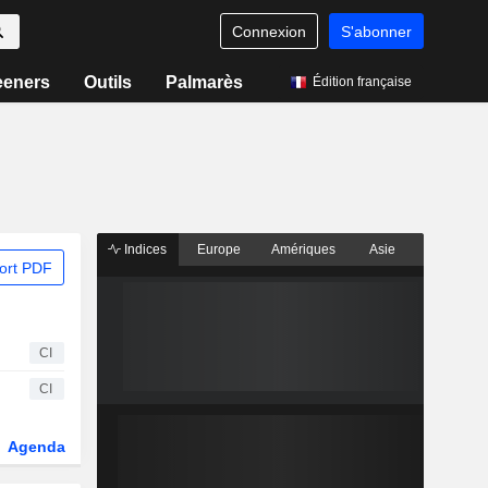
Connexion
S'abonner
eeners
Outils
Palmarès
Édition française
Indices
Europe
Amériques
Asie
ort PDF
CI
CI
Agenda
Secteur
Fonds et ETFs