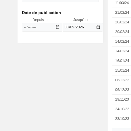
11/03/24
Date de publication
21/02/24
Depuis le
Jusqu'au
20/02/24
20/02/24
14/02/24
14/02/24
16/01/24
15/01/24
06/12/23
06/12/23
29/11/23
24/10/23
23/10/23