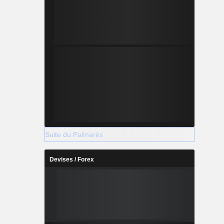
Suite du Palmarès
Devises / Forex