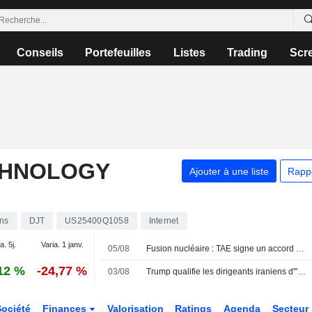
Conseils
Portefeuilles
Listes
Trading
Scr
CHNOLOGY
Ajouter à une liste
Rapp
ons
DJT
US25400Q1058
Internet
a. 5j.
Varia. 1 janv.
05/08
Fusion nucléaire : TAE signe un accord d'option d'achat pour son futur approvisionnement en hélium-3
12 %
-24,77 %
03/08
Trump qualifie les dirigeants iraniens d'" incroyablement fourbes »
Société
Finances
Valorisation
Ratings
Agenda
Secteur