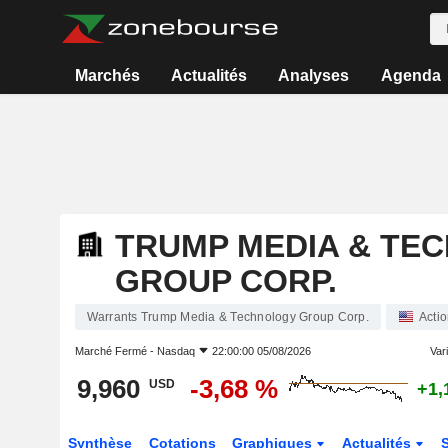
Marchés
Actualités
Analyses
Agenda
TRUMP MEDIA & TE
GROUP CORP.
Warrants Trump Media & Technology Group Corp.
Acti
Marché Fermé -
Nasdaq
22:00:00 05/08/2026
Vari
9,960
-3,68 %
USD
+1,
Synthèse
Cotations
Graphiques
Actualités