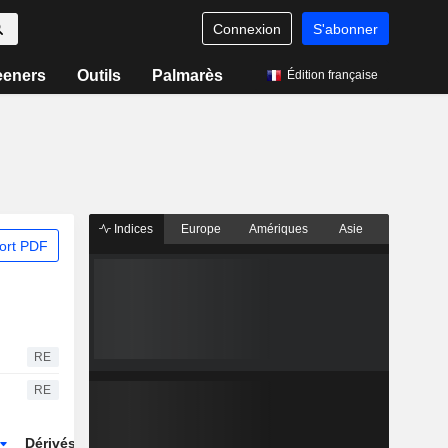
Connexion
S'abonner
eeners
Outils
Palmarès
Édition française
Indices
Europe
Amériques
Asie
ort PDF
RE
RE
Dérivés