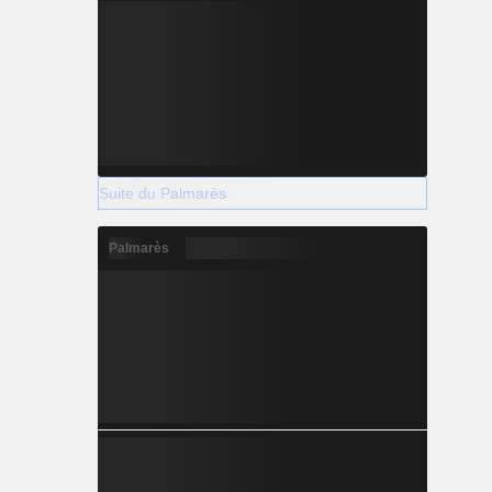
Suite du Palmarès
Palmarès