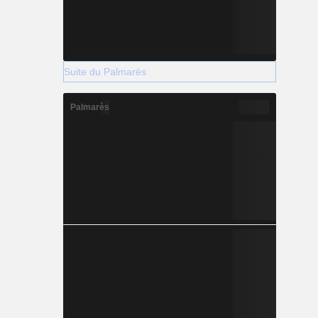
Suite du Palmarès
Palmarès