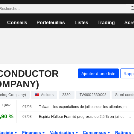
Conseils
Portefeuilles
Listes
Trading
Scr
ICONDUCTOR
Ajouter à une liste
Rapp
OMPANY)
turing Company)
Actions
2330
TW0002330008
Semi-cond
. 1 janv.
07/08
Taïwan : les exportations de juillet sous les attentes, mais la demande en IA reste solide
,90 %
07/08
Espiria Hållbar Framtid progresse de 2,5 % en juillet – allègement des positions dans Bristol Myers Squibb, Merck et Novo Nordisk
Société
Finances
Valorisation
Consensus
Ratings