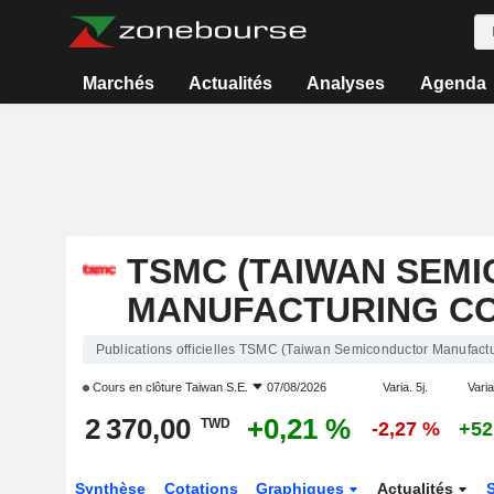
Marchés
Actualités
Analyses
Agenda
TSMC (TAIWAN SEM
MANUFACTURING C
Publications officielles TSMC (Taiwan Semiconductor Manufac
Cours en clôture
Taiwan S.E.
07/08/2026
Varia. 5j.
Varia
2 370,00
+0,21 %
TWD
-2,27 %
+52
Synthèse
Cotations
Graphiques
Actualités