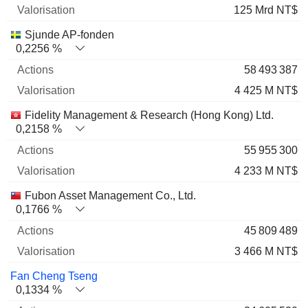
125 Mrd NT$
Sjunde AP-fonden
0,2256 %
58 493 387
4 425 M NT$
Fidelity Management & Research (Hong Kong) Ltd.
0,2158 %
55 955 300
4 233 M NT$
Fubon Asset Management Co., Ltd.
0,1766 %
45 809 489
3 466 M NT$
Fan Cheng Tseng
0,1334 %