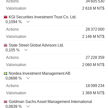
34 605 530
2 618 M NT$
KGI Securities Investment Trust Co. Ltd.
0,1094 %
28 372 000
2 146 M NT$
State Street Global Advisors Ltd.
0,105 %
27 228 359
2 060 M NT$
Nordea Investment Management AB
0,0698 %
18 099 234
1 369 M NT$
Goldman Sachs Asset Management International
0,0639 %