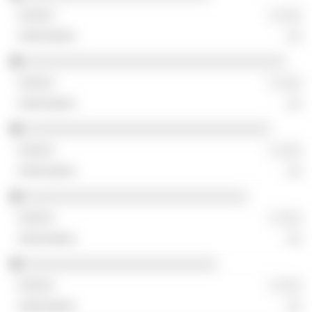
░ ░░░
░░
░░░░░░░░░░░░░░░░░░░░░░░░░░░░░░░░░░
░ ░░░
░░
░░░░░░░░░░░░░░░░░░░░░░░░░░░░░░░░
░ ░░░
░░
░░░░░░░░░░░░░░░░░░░░░░░░░░░░░
░ ░░░
░░
░░░░░░░░░░░░░░░░░░░░░░░░░
░ ░░░
░░