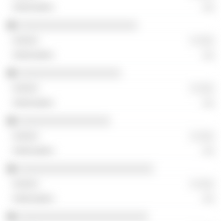
░░
░░░░░░░░░░░░░░░░░░░░░░
░ ░░░
░░
░░░░░░░░░░░░░░░░░░░
░ ░░░
░░
░░░░░░░░░░░░░░░░░
░ ░░░
░░
░░░░░░░░░░░░░░░░░░░░░░░░░
░ ░░░
░░
░░░░░░░░░░░░░░░░░░░░░░░░