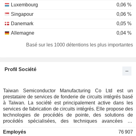
Luxembourg
0,06 %
Singapour
0,06 %
Danemark
0,05 %
Allemagne
0,04 %
France
0,04 %
Basé sur les 1000 détentions les plus importantes
Suisse
0,03 %
Australie
0,03 %
Profil Société
Espagne
0,03 %
Israël
0,03 %
Brésil
0,02 %
Taiwan Semiconductor Manufacturing Co Ltd est un
prestataire de services de fonderie de circuits intégrés basé
Îles Cayman
0,02 %
à Taïwan. La société est principalement active dans les
Japon
0,02 %
services de fabrication de circuits intégrés. Elle propose des
technologies de procédés de pointe, des solutions de
Italie
0,02 %
procédés spécialisées, des techniques avancées de
photomasques et d’empilement de silicium, ainsi que des
Nouvelle-Zélande
0,02 %
Employés
76 907
technologies liées au conditionnement, tout en soutenant un