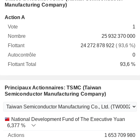
Manufacturing Company)
Flottant
Action A
Vote
Nombre
Flottant
Autocontrôle
Total
1
25 932 370 000
24 272 878 922
( 93,6 %)
0
93,6 %
Principaux Actionnaires: TSMC (Taiwan
Semiconductor Manufacturing Company)
Nom
Actions
%
Valorisation
National Development Fund of The Executive Yuan
6,377 %
1 653 709 980