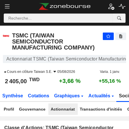
TSMC (TAIWAN SEMICONDUCTOR MANUFACTURING COMPANY)
2 405,00
NT$
+3,66 %
TSMC (TAIWAN
SEMICONDUCTOR
MANUFACTURING COMPANY)
Actionnariat TSMC (Taiwan Semiconductor Manufacturin
Cours en clôture
Taiwan S.E.
05/08/2026
Varia. 1 janv.
TWD
+3,66 %
2 405,00
+55,16 %
Synthèse
Cotations
Graphiques
Actualités
Soci
Profil
Gouvernance
Actionnariat
Transactions d'initiés
Classe d'Actions: TSMC (Taiwan Semiconductor