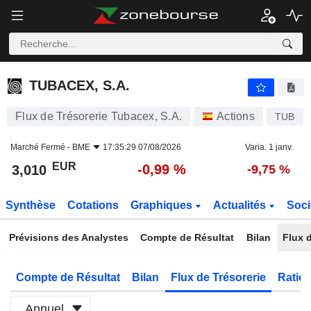
TUBACEX, S.A.
3,010
€
-0,99 %
TUBACEX, S.A.
Flux de Trésorerie Tubacex, S.A.
Actions
TUB
Marché Fermé -
BME
17:35:29 07/08/2026
Varia. 1 janv.
EUR
-0,99 %
3,010
-9,75 %
Synthèse
Cotations
Graphiques
Actualités
Soci
Prévisions des Analystes
Compte de Résultat
Bilan
Flux d
Compte de Résultat
Bilan
Flux de Trésorerie
Ratios
Annuel