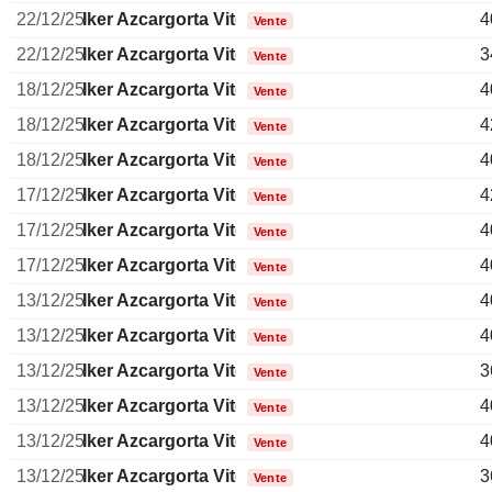
22/12/25
Iker Azcargorta Viteri
4
Vente
22/12/25
Iker Azcargorta Viteri
3
Vente
18/12/25
Iker Azcargorta Viteri
4
Vente
18/12/25
Iker Azcargorta Viteri
4
Vente
18/12/25
Iker Azcargorta Viteri
4
Vente
17/12/25
Iker Azcargorta Viteri
4
Vente
17/12/25
Iker Azcargorta Viteri
4
Vente
17/12/25
Iker Azcargorta Viteri
4
Vente
13/12/25
Iker Azcargorta Viteri
4
Vente
13/12/25
Iker Azcargorta Viteri
4
Vente
13/12/25
Iker Azcargorta Viteri
3
Vente
13/12/25
Iker Azcargorta Viteri
4
Vente
13/12/25
Iker Azcargorta Viteri
4
Vente
13/12/25
Iker Azcargorta Viteri
3
Vente