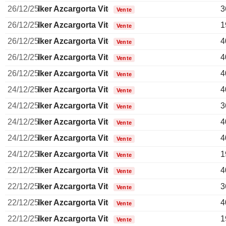
26/12/25
Iker Azcargorta Viteri
3
Vente
26/12/25
Iker Azcargorta Viteri
1
Vente
26/12/25
Iker Azcargorta Viteri
4
Vente
26/12/25
Iker Azcargorta Viteri
4
Vente
26/12/25
Iker Azcargorta Viteri
4
Vente
24/12/25
Iker Azcargorta Viteri
4
Vente
24/12/25
Iker Azcargorta Viteri
3
Vente
24/12/25
Iker Azcargorta Viteri
4
Vente
24/12/25
Iker Azcargorta Viteri
4
Vente
24/12/25
Iker Azcargorta Viteri
1
Vente
22/12/25
Iker Azcargorta Viteri
4
Vente
22/12/25
Iker Azcargorta Viteri
3
Vente
22/12/25
Iker Azcargorta Viteri
4
Vente
22/12/25
Iker Azcargorta Viteri
1
Vente