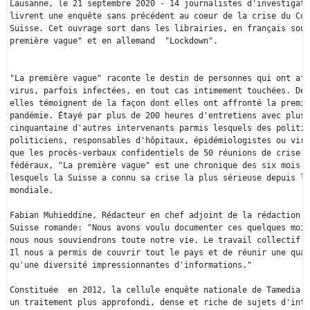
Lausanne, le 21 septembre 2020 - 14 journalistes d'investigati
livrent une enquête sans précédent au coeur de la crise du Cor
Suisse. Cet ouvrage sort dans les librairies, en français sous
première vague" et en allemand  "Lockdown".

"La première vague" raconte le destin de personnes qui ont aff
virus, parfois infectées, en tout cas intimement touchées. De 
elles témoignent de la façon dont elles ont affronté la premiè
pandémie. Étayé par plus de 200 heures d'entretiens avec plus 
cinquantaine d'autres intervenants parmis lesquels des politic
politiciens, responsables d'hôpitaux, épidémiologistes ou viro
que les procès-verbaux confidentiels de 50 réunions de crise d
fédéraux, "La première vague" est une chronique des six mois p
lesquels la Suisse a connu sa crise la plus sérieuse depuis la
mondiale.   

Fabian Muhieddine, Rédacteur en chef adjoint de la rédaction T
Suisse romande: "Nous avons voulu documenter ces quelques mois
nous nous souviendrons toute notre vie. Le travail collectif a
Il nous a permis de couvrir tout le pays et de réunir une quan
qu'une diversité impressionnantes d'informations."

Constituée  en 2012, la cellule enquête nationale de Tamedia v
un traitement plus approfondi, dense et riche de sujets d'inté