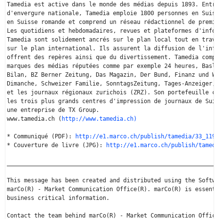
Tamedia est active dans le monde des médias depuis 1893. Entre
d'envergure nationale, Tamedia emploie 1800 personnes en Suiss
en Suisse romande et comprend un réseau rédactionnel de premiè
Les quotidiens et hebdomadaires, revues et plateformes d'infor
Tamedia sont solidement ancrés sur le plan local tout en trava
sur le plan international. Ils assurent la diffusion de l'info
offrent des repères ainsi que du divertissement. Tamedia compt
marques des médias réputées comme par exemple 24 heures, Basle
Bilan, BZ Berner Zeitung, Das Magazin, Der Bund, Finanz und Wi
Dimanche, Schweizer Familie, SonntagsZeitung, Tages-Anzeiger, 
et les journaux régionaux zurichois (ZRZ). Son portefeuille co
les trois plus grands centres d'impression de journaux de Suis
une entreprise de TX Group.

www.tamedia.ch (
http://www.tamedia.ch)
* Communiqué (PDF): 
http://e1.marco.ch/publish/tamedia/33_1191
* Couverture de livre (JPG): 
http://e1.marco.ch/publish/tamedi
______________________________________________________________
This message has been created and distributed using the Softwa
marCo(R) - Market Communication Office(R). marCo(R) is essenti
business critical information. 

Contact the team behind marCo(R) - Market Communication Office