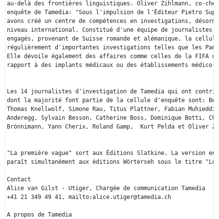
au-delà des frontières linguistiques. Oliver Zihlmann, co-chef
enquête de Tamedia: "Sous l'impulsion de l'Éditeur Pietro Supi
avons créé un centre de compétences en investigations, désorma
niveau international. Constitué d'une équipe de journalistes d
engagés, provenant de Suisse romande et alémanique, la cellule
régulièrement d'importantes investigations telles que les Pana
Elle dévoile également des affaires comme celles de la FIFA ou
rapport à des implants médicaux ou des établissements médico-s
Les 14 journalistes d'investigation de Tamedia qui ont contrib
dont la majorité font partie de la cellule d'enquête sont: Ber
Thomas Knellwolf, Simone Rau, Titus Plattner, Fabian Muhieddin
Anderegg, Sylvain Besson, Catherine Boss, Dominique Botti, Chr
Brönnimann, Yann Cherix, Roland Gamp,  Kurt Pelda et Oliver Zi
"La première vague" sort aux Éditions Slatkine. La version en 
paraît simultanément aux éditions Wörterseh sous le titre "Loc
Contact

Alice van Gilst - Utiger, Chargée de communication Tamedia 

+41 21 349 49 41, mailto:alice.utiger@tamedia.ch  

A propos de Tamedia
