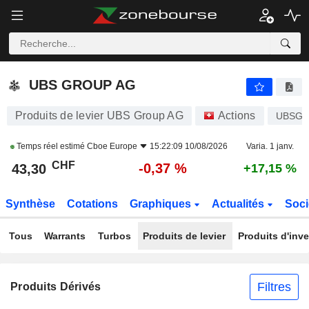
UBS GROUP AG
43,30
CHF
-0,37 %
UBS GROUP AG
Produits de levier UBS Group AG
Actions
UBSG
Temps réel estimé
Cboe Europe
15:22:09 10/08/2026
Varia. 1 janv.
CHF
-0,37 %
43,30
+17,15 %
Synthèse
Cotations
Graphiques
Actualités
Soci
Tous
Warrants
Turbos
Produits de levier
Produits d'inv
Filtres
Produits Dérivés