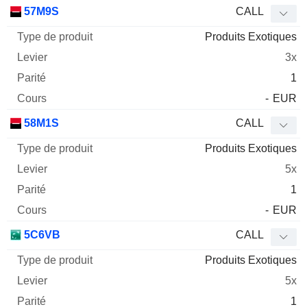
Type
57M9S
CALL
de
Produits Exotiques
Mnemo
Type
produit
Levier
Parité
Cours
3x
1
-
EUR
58M1S
CALL
Produits Exotiques
5x
1
-
EUR
5C6VB
CALL
Produits Exotiques
5x
1