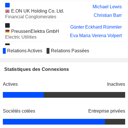
Michael Lewis
SIEMENS HEALTHINEERS
Marion Helmes
E.ON UK Holding Co. Ltd.
AG
Christian Barr
Financial Conglomerates
Marc Koebernick
Günter Eckhard Rümmler
PreussenElektra GmbH
Eva Maria Verena Volpert
Electric Utilities
Klaus-Dieter Maubach
Relations Actives
Relations Passées
E.ON New Build &
Günter Eckhard Rümmler
Technology GmbH
Homebuilding
Statistiques des Connexions
Andreas Scheidt
Vereinte
Immo Schlepper
Dienstleistungsgewerkschaft
Actives
Inactives
Miscellaneous Commercial Services
Keith Martin
Uniper Global Commodities
Barbara Jagodzinski
SE
Sociétés cotées
Entreprise privées
Wholesale Distributors
Patrick Wolff
Michael Lewis