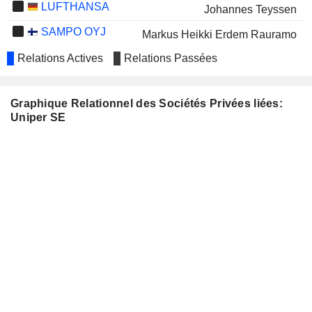
LUFTHANSA
Johannes Teyssen
SAMPO OYJ
Markus Heikki Erdem Rauramo
TUI AG
Relations Actives
Relations Passées
Jutta A. Dönges
THYSSENKRUPP AG
Bernhard Günther
Graphique Relationnel des Sociétés Privées liées:
Eva Maria Verena Volpert
Uniper SE
Leif Erichsen
FORTUM OYJ
Markus Heikki Erdem Rauramo
Tiina Marjukka Tuomela
LONZA GROUP AG
Marion Helmes
HEIDELBERG MATERIALS AG
Sopna Sury
LECHWERKE AG
Christian Barr
VERBUND AG
Günter Eckhard Rümmler
WIENERBERGER AG
David Davies