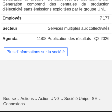
Generation comprend des centrales de production
d'électricité sans émissions exploitées par le groupe Uniper
en Europe. Le segment Flexible Generation contribue à
Employés
7 177
assurer la stabilité du gird et la sécurité de
l'approvisionnement, ce qui en fait des éléments clés de la
Secteur
Services multiples aux collectivités
transition énergétique. Le segment Greener Commodities
regroupe les activités de négoce et d'optimisation de
Agenda
11/08
Publication des résultats - Q2 2026
l'énergie et constitue l'interface commerciale entre le groupe
Uniper et les marchés mondiaux.
Plus d'informations sur la société
Bourse
Actions
Action UN0
Société Uniper SE
Connexions