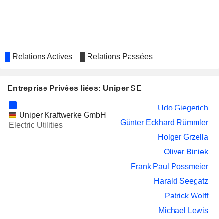
WÄRTSILÄ OYJ
Tiina Marjukka Tuomela
Nora Steiner-Forsberg
HELLA GMBH & CO. KGAA
Judith Buss
PETROFAC LIMITED
Relations Actives
Relations Passées
David Davies
VONOVIA SE
Marcus Schenck
Entreprise Privées liées: Uniper SE
UNIPRO
Klaus-Dieter Maubach
David Bryson
Udo Giegerich
Uniper Kraftwerke GmbH
Sasha Felmann
Günter Eckhard Rümmler
Electric Utilities
Holger Grzella
FORTUM PAO
Sirpa-Helena Sormunen
Oliver Biniek
TAQA MOROCCO S.A.
Frank Paul Possmeier
Frank Paul Possmeier
NORTHLAND POWER
Günter Eckhard Rümmler
Harald Seegatz
INC.
SPIE SA
Patrick Wolff
Christopher Delbrück
Michael Lewis
IGNITIS GRUPE
Judith Buss