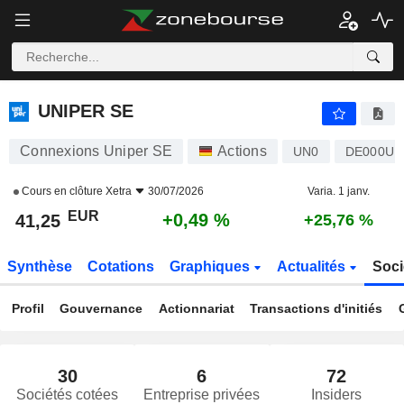
UNIPER SE
41,25
€
+0,49 %
UNIPER SE
Connexions Uniper SE
Actions
UN0
DE000UN
Cours en clôture
Xetra
30/07/2026
Varia. 1 janv.
EUR
+0,49 %
41,25
+25,76 %
Synthèse
Cotations
Graphiques
Actualités
Soci
Profil
Gouvernance
Actionnariat
Transactions d'initiés
30
6
72
Sociétés cotées
Entreprise privées
Insiders