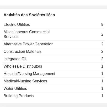
Astrid Quarten
Sopna Sury
Activités des Sociétés liées
Electric Utilities
9
Miscellaneous Commercial
2
Services
Alternative Power Generation
2
Construction Materials
2
Integrated Oil
2
Wholesale Distributors
1
Hospital/Nursing Management
1
Medical/Nursing Services
1
Water Utilities
1
Building Products
1