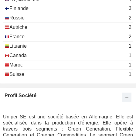
Finlande
3
Russie
2
Autriche
2
France
2
Lituanie
1
Canada
1
Maroc
1
Suisse
1
Profil Société
Uniper SE est une société basée en Allemagne. Elle est
spécialisée dans la production d'énergie. Elle opère à
travers trois segments : Green Generation, Flexible
Generation et Greener Commodities. Le segment Green