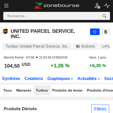
UNITED PARCEL SERVICE, INC.
104,50
$
+1,26 %
UNITED PARCEL SERVICE,
INC.
Turbos United Parcel Service, Inc.
Actions
UPS
Marché Fermé -
NYSE
22:03:46 07/08/2026
Varia. 1 janv.
USD
+1,26 %
104,50
+5,35 %
Synthèse
Cotations
Graphiques
Actualités
Soci
Tous
Warrants
Turbos
Produits de levier
Produits d'inv
Filtres
Produits Dérivés