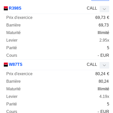
Prix
R398S
CALL
d'exercice
Barrière
Maturité
Elasticité
69,73
€
Mnemo
Type
Parit
69,73
Illimité
2.95x
5
-
EUR
W87TS
CALL
80,24
€
80,24
Illimité
4.19x
5
-
EUR