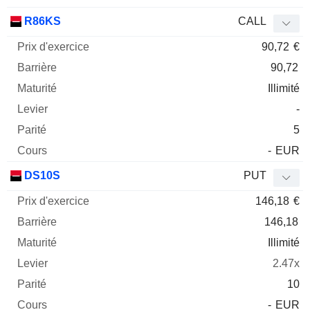
R86KS
CALL
90,72
€
90,72
Illimité
-
5
-
EUR
DS10S
PUT
146,18
€
146,18
Illimité
2.47x
10
-
EUR