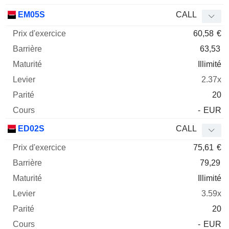
EM05S
CALL
60,58
€
63,53
Illimité
2.37x
20
-
EUR
ED02S
CALL
75,61
€
79,29
Illimité
3.59x
20
-
EUR