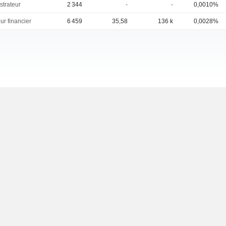
strateur
2 344
-
-
0,0010%
ur financier
6 459
35,58
136 k
0,0028%