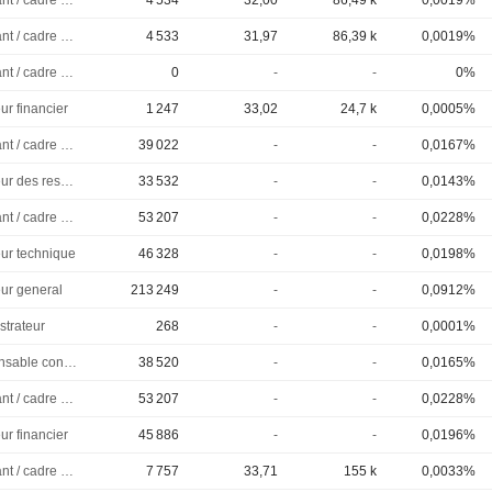
Dirigeant / cadre principal
4 534
32,00
86,49 k
0,0019%
Dirigeant / cadre principal
4 533
31,97
86,39 k
0,0019%
Dirigeant / cadre principal
0
-
-
0%
ur financier
1 247
33,02
24,7 k
0,0005%
Dirigeant / cadre principal
39 022
-
-
0,0167%
Directeur des ressources humaines
33 532
-
-
0,0143%
Dirigeant / cadre principal
53 207
-
-
0,0228%
eur technique
46 328
-
-
0,0198%
eur general
213 249
-
-
0,0912%
strateur
268
-
-
0,0001%
Responsable conformite
38 520
-
-
0,0165%
Dirigeant / cadre principal
53 207
-
-
0,0228%
ur financier
45 886
-
-
0,0196%
Dirigeant / cadre principal
7 757
33,71
155 k
0,0033%