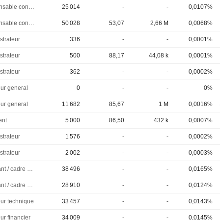
Responsable conformite
25 014
-
-
0,0107%
Responsable conformite
50 028
53,07
2,66 M
0,0068%
strateur
336
-
-
0,0001%
strateur
500
88,17
44,08 k
0,0001%
strateur
362
-
-
0,0002%
eur general
0
-
-
0%
eur general
11 682
85,67
1 M
0,0016%
ent
5 000
86,50
432 k
0,0007%
strateur
1 576
-
-
0,0002%
strateur
2 002
-
-
0,0003%
Dirigeant / cadre principal
38 496
-
-
0,0165%
Dirigeant / cadre principal
28 910
-
-
0,0124%
eur technique
33 457
-
-
0,0143%
ur financier
34 009
-
-
0,0145%