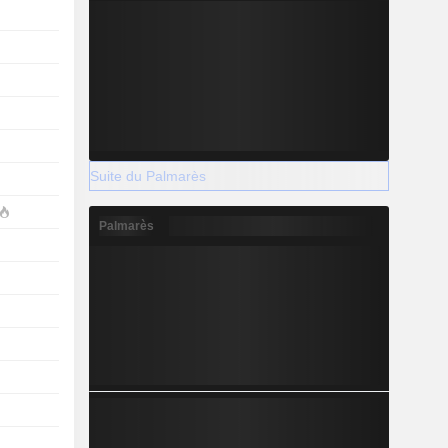
Suite du Palmarès
Palmarès