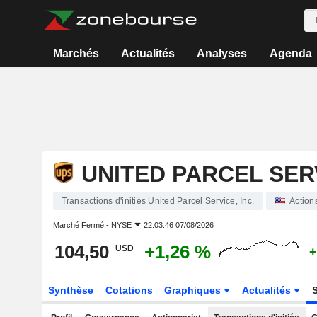
Marchés
Actualités
Analyses
Agenda
UNITED PARCEL SERV
Transactions d'initiés United Parcel Service, Inc.
Action
Marché Fermé -
NYSE
22:03:46 07/08/2026
104,50
+1,26 %
USD
+
Synthèse
Cotations
Graphiques
Actualités