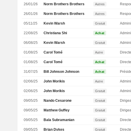
26/01/26
Norm Brothers Brothers
Autres
26/01/26
Norm Brothers Brothers
Autres
05/11/25
Kevin Warsh
Admini
Gratuit
22/08/25
Christiana Shi
Admini
Achat
06/08/25
Kevin Warsh
Admini
Gratuit
01/08/25
Carol Tomé
Direct
Autre
01/08/25
Carol Tomé
Direct
Achat
31/07/25
Bill Johnson Johnson
Présid
Achat
02/06/25
John Morikis
Admini
Autre
02/06/25
John Morikis
Admini
Gratuit
09/05/25
Nando Cesarone
Gratuit
09/05/25
Matthew Guffey
Gratuit
09/05/25
Bala Subramanian
Direct
Gratuit
09/05/25
Brian Dykes
Directe
Gratuit