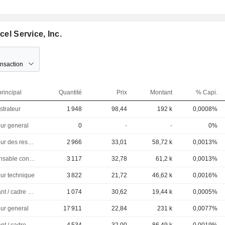
cel Service, Inc.
ansaction
rincipal
Quantité
Prix
Montant
% Capi.
strateur
1 948
98,44
192 k
0,0008%
eur general
0
-
-
0%
Directeur des ressources humaines
2 966
33,01
58,72 k
0,0013%
Responsable conformite
3 117
32,78
61,2 k
0,0013%
eur technique
3 822
21,72
46,62 k
0,0016%
Dirigeant / cadre principal
1 074
30,62
19,44 k
0,0005%
eur general
17 911
22,84
231 k
0,0077%