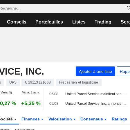
Conseils
Portefeuilles
Listes
Trading
Scr
ICE, INC.
Ajouter à une liste
Rapp
s
UPS
US9113121068
Frêt aérien et logistique
Varia. 5j.
Varia. 1 janv.
05/08
United Parcel Service maintient son dividende trimestriel à 1,64 dollar par action, payable le 3 septembre aux actionnaires inscrits au 17 août
0,27 %
+5,35 %
05/08
United Parcel Service, Inc. annonce un dividende trimestriel sur l'ensemble des actions de classe A et de classe B, payable le 3 septembre 2026
Société
Finances
Valorisation
Consensus
Ratings