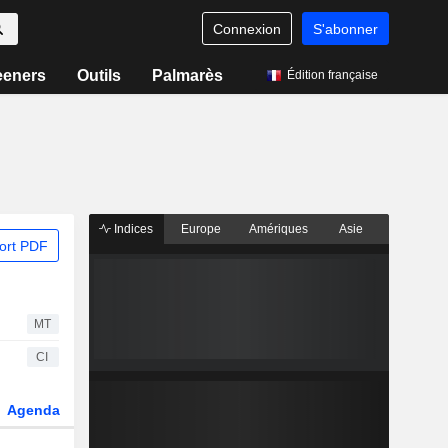
Connexion
S'abonner
eeners
Outils
Palmarès
Édition française
Indices
Europe
Amériques
Asie
ort PDF
MT
CI
Agenda
Secteur
Dérivés
Fonds et ETFs