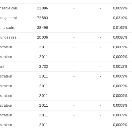
Responsable conformite
23 086
-
-
0,0099%
eur general
72 583
-
-
0,0310%
Dirigeant / cadre principal
38 496
-
-
0,0165%
Directeur des ressources humaines
20 036
-
-
0,0086%
strateur
2 011
-
-
0,0009%
strateur
2 011
-
-
0,0009%
ent
2 733
-
-
0,0012%
strateur
2 011
-
-
0,0009%
strateur
2 011
-
-
0,0009%
strateur
2 011
-
-
0,0009%
strateur
2 011
-
-
0,0009%
strateur
2 011
-
-
0,0009%
strateur
2 011
-
-
0,0009%