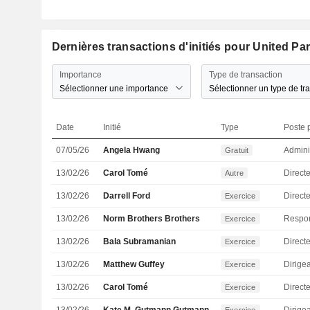
Dernières transactions d'initiés pour United Par
Importance
Type de transaction
Sélectionner une importance
Sélectionner un type de tr
Date
Initié
Type
Poste p
07/05/26
Angela Hwang
Admini
Gratuit
13/02/26
Carol Tomé
Direct
Autre
13/02/26
Darrell Ford
Exercice
13/02/26
Norm Brothers Brothers
Exercice
13/02/26
Bala Subramanian
Direct
Exercice
13/02/26
Matthew Guffey
Exercice
13/02/26
Carol Tomé
Direct
Exercice