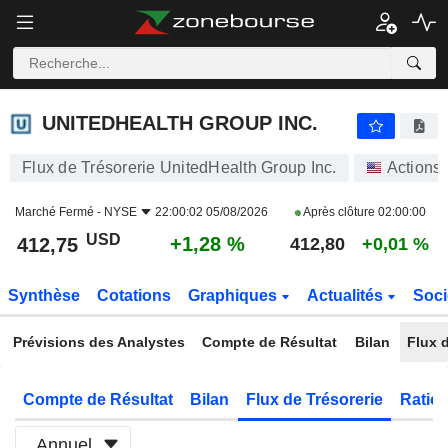
UNITEDHEALTH GROUP INC.
412,75
$
+1,28 %
UNITEDHEALTH GROUP INC.
Flux de Trésorerie UnitedHealth Group Inc.
Actions
Marché Fermé -
NYSE
22:00:02 05/08/2026
Après clôture
02:00:00
USD
+1,28 %
412,75
412,80
+0,01 %
Synthèse
Cotations
Graphiques
Actualités
Soci
Prévisions des Analystes
Compte de Résultat
Bilan
Flux d
Compte de Résultat
Bilan
Flux de Trésorerie
Ratios
Annuel