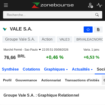
VALE S.A.
76,66
R$
+0,46 %
VALE S.A.
Groupe Vale S.A.
Action
VALE3
BRVALEACNOR0
Marché Fermé -
Sao Paulo
22:05:51 05/08/2026
Varia. 1 janv.
BRL
+0,46 %
76,66
+6,53 %
Synthèse
Cotations
Graphiques
Actualités
Soci
Profil
Gouvernance
Actionnariat
Transactions d'initiés
Groupe Vale S.A. : Graphique Relationnel