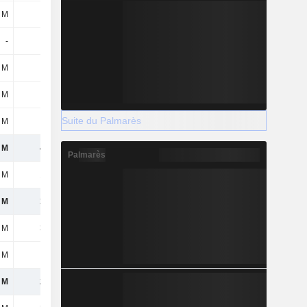
 M
-33 M
-2 M
-23 M
-
-
91 M
-
 M
12 M
-126 M
-225 M
 M
-8 M
-11 M
-21 M
Suite du Palmarès
 M
-5 M
-32 M
12 M
 M
454 M
333 M
460 M
Palmarès
 M
154 M
99 M
205 M
 M
300 M
234 M
255 M
 M
300 M
234 M
255 M
 M
-79 M
-72 M
-55 M
 M
221 M
162 M
200 M