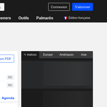
Connexion
S'abonner
eeners
Outils
Palmarès
Édition française
Indices
Europe
Amériques
Asie
ort PDF
RE
RE
Agenda
Secteur
Dérivés
Fonds et ETFs