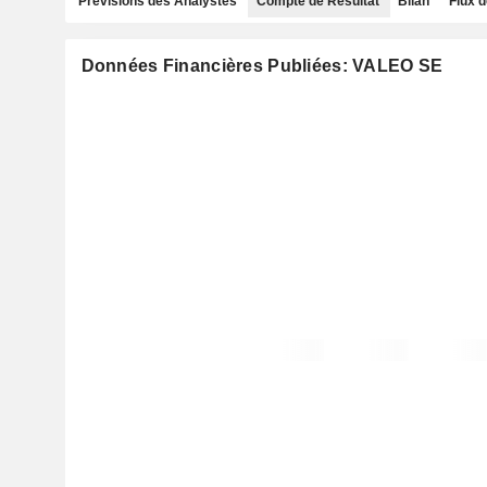
Prévisions des Analystes
Compte de Résultat
Bilan
Flux d
Données Financières Publiées: VALEO SE