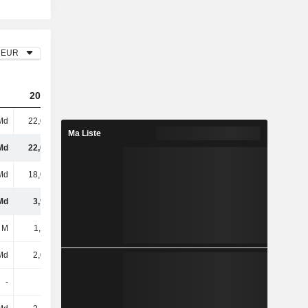
EUR
2023
2024
2025
Md
22,04 Md
21,49 Md
20,9 Md
Ma Liste
Md
22,04 Md
21,49 Md
20,9 Md
Md
18,09 Md
17,41 Md
16,67 Md
Md
3,95 Md
4,08 Md
4,23 Md
 M
1,11 Md
1,07 Md
1,01 Md
Md
2,04 Md
2,06 Md
2,04 Md
-
-
-
-