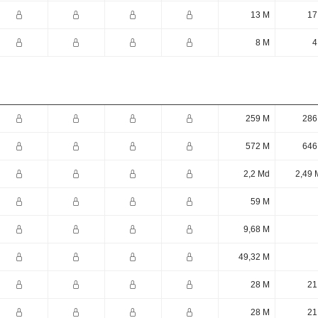
13 M
17
8 M
4
259 M
286
572 M
646
2,2 Md
2,49 
59 M
9,68 M
49,32 M
28 M
21
28 M
21