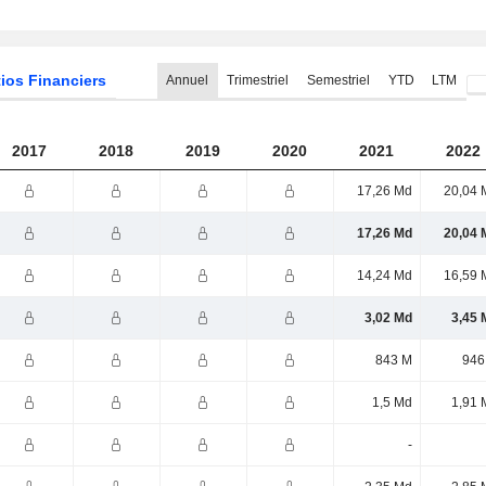
ios Financiers
Annuel
Trimestriel
Semestriel
YTD
LTM
2017
2018
2019
2020
2021
2022
17,26 Md
20,04 
17,26 Md
20,04 
14,24 Md
16,59 
3,02 Md
3,45 
843 M
946
1,5 Md
1,91 
-