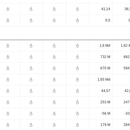
41,14
36,
0,5
1,6 Md
1,62 
732 M
682
670 M
594
1,65 Md
44,57
42,
253 M
247
-56 M
-33
179 M
284