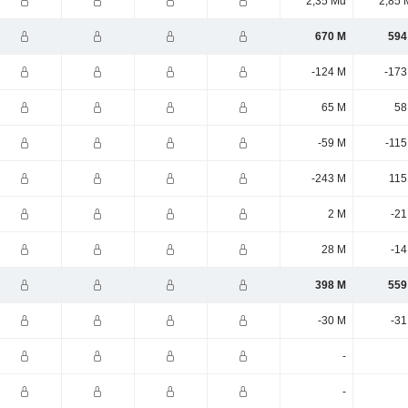
2,35 Md
2,85 
670 M
594
-124 M
-173
65 M
58
-59 M
-115
-243 M
115
2 M
-21
28 M
-14
398 M
559
-30 M
-31
-
-