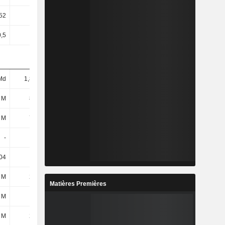
52
41,63
59,88
51,5
0,5
0,5
0,5
0,5
Md
1,82 Md
1,99 Md
2,18 Md
 M
883 M
1,03 Md
1,24 Md
 M
792 M
954 M
1,18 Md
-
-
-
-
04
33,92
29,73
44,57
 M
244 M
217 M
315 M
Matières Premières
 M
-90 M
-118 M
-110 M
 M
282 M
377 M
491 M