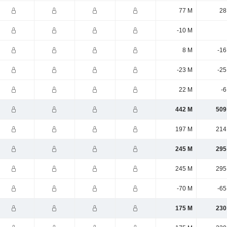
77 M
28
-10 M
8 M
-16
-23 M
-25
22 M
-6
442 M
509
197 M
214
245 M
295
245 M
295
-70 M
-65
175 M
230