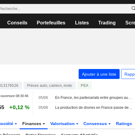
Conseils
Portefeuilles
Listes
Trading
Scr
Ajouter à une liste
Rapp
013176526
Pièces auto, camion, moto
PEA
-ouverture
08:30:46
05/08
En France, les partenariats entre groupes automobiles et dronistes se multiplient
55
+0,12 %
05/08
La production de drones en France passe de l'ambition politique à la phase industrielle
Société
Finances
Valorisation
Consensus
Ratings