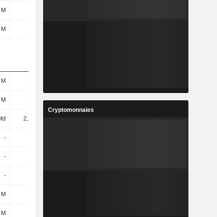
 M
24 M
27 M
31 M
 M
37 M
1 M
26 M
 M
324 M
296 M
275 M
 M
760 M
739 M
704 M
Cryptomonnaies
Md
2,17 Md
2,17 Md
2,15 Md
-
-
-
-
-
-
-
-
-
-
-
-
 M
25 M
22 M
32 M
 M
25 M
22 M
32 M