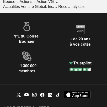
Bourse
Actions
Action VG
Actualités Venture Global, Inc.
Reco analystes
N°1 du Conseil
+ de 20 ans
Boursier
à vos côtés
+ 1 300 000
membres