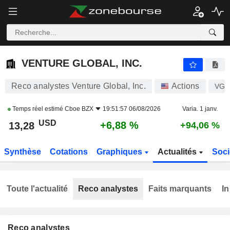
VENTURE GLOBAL, INC.
13,28
$
+6,88 %
VENTURE GLOBAL, INC.
Reco analystes Venture Global, Inc.
Actions
VG
Temps réel estimé
Cboe BZX
19:51:57 06/08/2026
Varia. 1 janv.
USD
+6,88 %
13,28
+94,06 %
Synthèse
Cotations
Graphiques
Actualités
Soci
Toute l'actualité
Reco analystes
Faits marquants
In
Reco analystes