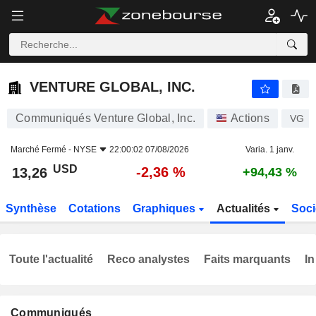
VENTURE GLOBAL, INC.
13,26
$
-2,36 %
VENTURE GLOBAL, INC.
Communiqués Venture Global, Inc.
Actions
VG
Marché Fermé -
NYSE
22:00:02 07/08/2026
Varia. 1 janv.
USD
-2,36 %
13,26
+94,43 %
Synthèse
Cotations
Graphiques
Actualités
Soci
Toute l'actualité
Reco analystes
Faits marquants
In
Communiqués