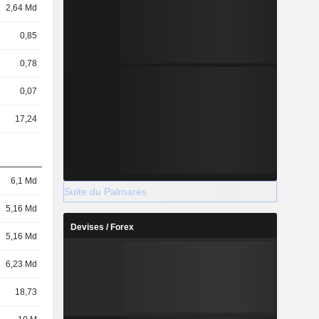
2,64 Md
0,85
0,78
0,07
17,24
6,1 Md
Suite du Palmarès
5,16 Md
Devises / Forex
5,16 Md
6,23 Md
18,73