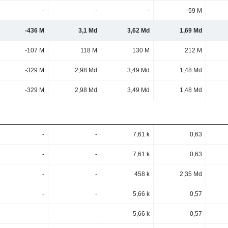
-
-
-
-59 M
-436 M
3,1 Md
3,62 Md
1,69 Md
-107 M
118 M
130 M
212 M
-329 M
2,98 Md
3,49 Md
1,48 Md
-329 M
2,98 Md
3,49 Md
1,48 Md
-
-
7,61 k
0,63
-
-
7,61 k
0,63
-
-
458 k
2,35 Md
-
-
5,66 k
0,57
-
-
5,66 k
0,57