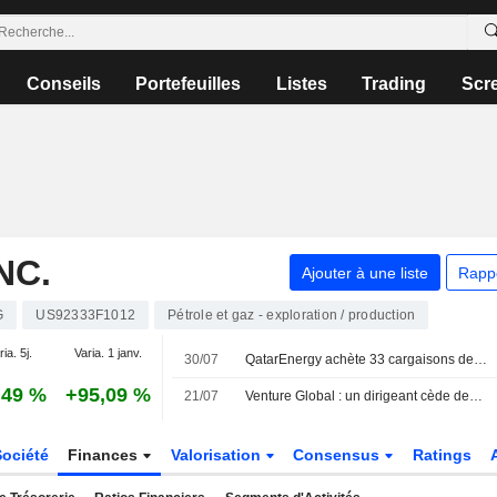
Conseils
Portefeuilles
Listes
Trading
Scr
NC.
Ajouter à une liste
Rapp
G
US92333F1012
Pétrole et gaz - exploration / production
ia. 5j.
Varia. 1 janv.
30/07
QatarEnergy achète 33 cargaisons de GNL américain pour compenser les perturbations à Ormuz, selon des sources
,49 %
+95,09 %
21/07
Venture Global : un dirigeant cède des actions pour un montant de 3 143 097 $, selon une déclaration à la SEC
Société
Finances
Valorisation
Consensus
Ratings