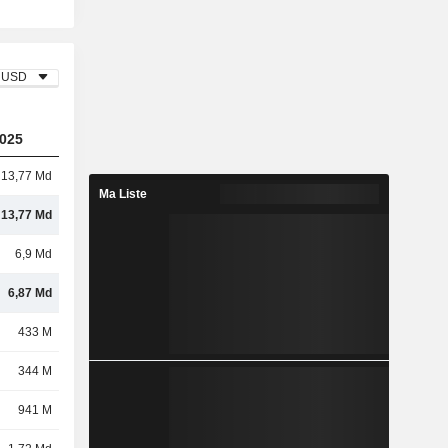
USD
025
13,77 Md
Ma Liste
13,77 Md
6,9 Md
6,87 Md
433 M
344 M
941 M