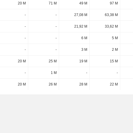
20 M
71 M
49 M
97 M
-
-
27,08 M
63,38 M
-
-
21,92 M
33,62 M
-
-
6 M
5 M
-
-
3 M
2 M
20 M
25 M
19 M
15 M
-
1 M
-
-
20 M
26 M
28 M
22 M