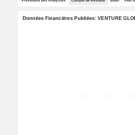
Prévisions des Analystes
Compte de Résultat
Bilan
Flux d
Données Financières Publiées: VENTURE GLO