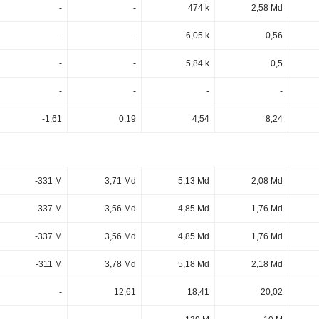
-
-
474 k
2,58 Md
-
-
6,05 k
0,56
-
-
5,84 k
0,5
-
-
-
-
-1,61
0,19
4,54
8,24
-331 M
3,71 Md
5,13 Md
2,08 Md
-337 M
3,56 Md
4,85 Md
1,76 Md
-337 M
3,56 Md
4,85 Md
1,76 Md
-311 M
3,78 Md
5,18 Md
2,18 Md
-
12,61
18,41
20,02