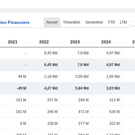
ios Financiers
Annuel
Trimestriel
Semestriel
YTD
LTM
2021
2022
2023
2024
2
-
6,45 Md
7,9 Md
4,97 Md
-
6,45 Md
7,9 Md
4,97 Md
49 M
2,18 Md
2,05 Md
1,94 Md
-49 M
4,27 Md
5,84 Md
3,03 Md
101 M
257 M
246 M
312 M
181 M
296 M
471 M
635 M
6 M
158 M
277 M
322 M