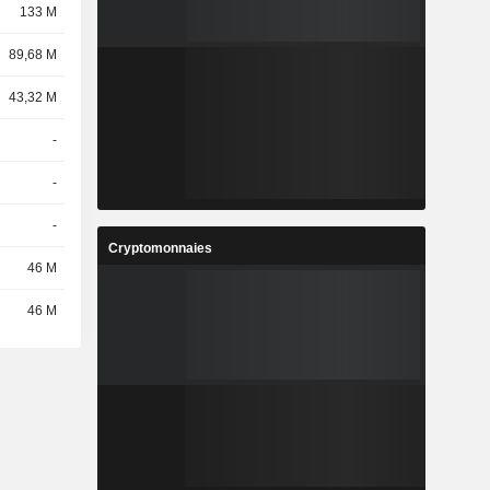
133 M
89,68 M
43,32 M
-
-
-
Cryptomonnaies
46 M
46 M