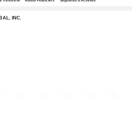
e Trésorerie
Ratios Financiers
Segments d'Activités
BAL, INC.