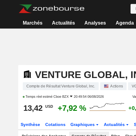
Marchés
Actualités
Analyses
Agenda
VENTURE GLOBAL, I
Compte de Résultat Venture Global, Inc.
Actions
V
Temps réel estimé
Cboe BZX
20:49:54 06/08/2026
Var
13,42
+7,92 %
USD
+0
Synthèse
Cotations
Graphiques
Actualités