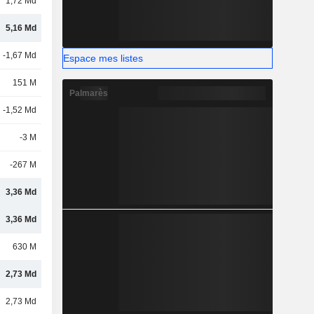
1,72 Md
5,16 Md
-1,67 Md
Espace mes listes
151 M
Palmarès
-1,52 Md
-3 M
-267 M
3,36 Md
3,36 Md
630 M
2,73 Md
2,73 Md