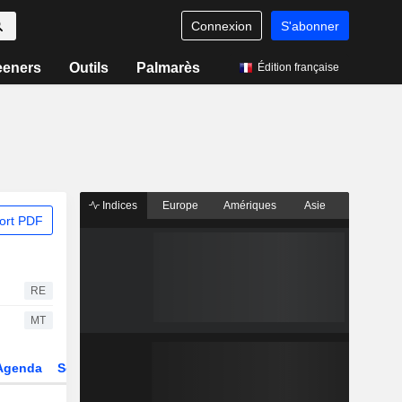
Connexion
S'abonner
eeners
Outils
Palmarès
Édition française
Indices
Europe
Amériques
Asie
ort PDF
RE
MT
Agenda
Secteur
Dérivés