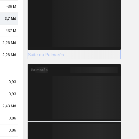
-36 M
2,7 Md
437 M
2,26 Md
Suite du Palmarès
2,26 Md
Palmarès
0,93
0,93
2,43 Md
0,86
0,86