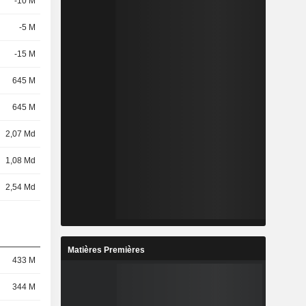
-10 M
-5 M
-15 M
645 M
645 M
2,07 Md
1,08 Md
2,54 Md
Matières Premières
433 M
344 M