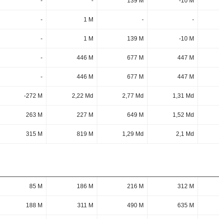
-
-
139 M
-10 M
-
1 M
-
-
-
1 M
139 M
-10 M
-
446 M
677 M
447 M
-
446 M
677 M
447 M
-272 M
2,22 Md
2,77 Md
1,31 Md
263 M
227 M
649 M
1,52 Md
315 M
819 M
1,29 Md
2,1 Md
85 M
186 M
216 M
312 M
188 M
311 M
490 M
635 M