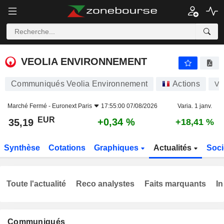
VEOLIA ENVIRONNEMENT
35,19
€
+0,34 %
VEOLIA ENVIRONNEMENT
Communiqués Veolia Environnement
Actions
VI
Marché Fermé -
Euronext Paris
17:55:00 07/08/2026
Varia. 1 janv.
EUR
+0,34 %
35,19
+18,41 %
Synthèse
Cotations
Graphiques
Actualités
Soci
Toute l'actualité
Reco analystes
Faits marquants
In
Communiqués