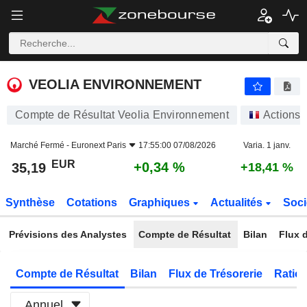
VEOLIA ENVIRONNEMENT
35,19
€
+0,34 %
VEOLIA ENVIRONNEMENT
Compte de Résultat Veolia Environnement
Actions
Marché Fermé -
Euronext Paris
17:55:00 07/08/2026
Varia. 1 janv.
EUR
+0,34 %
35,19
+18,41 %
Synthèse
Cotations
Graphiques
Actualités
Soci
Prévisions des Analystes
Compte de Résultat
Bilan
Flux d
Compte de Résultat
Bilan
Flux de Trésorerie
Ratios
Annuel