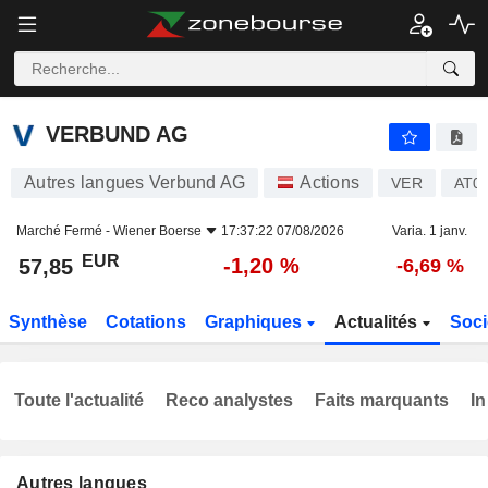
VERBUND AG
57,85
€
-1,20 %
VERBUND AG
Autres langues Verbund AG
Actions
VER
AT0
Marché Fermé -
Wiener Boerse
17:37:22 07/08/2026
Varia. 1 janv.
EUR
-1,20 %
57,85
-6,69 %
Synthèse
Cotations
Graphiques
Actualités
Soci
Toute l'actualité
Reco analystes
Faits marquants
In
Autres langues