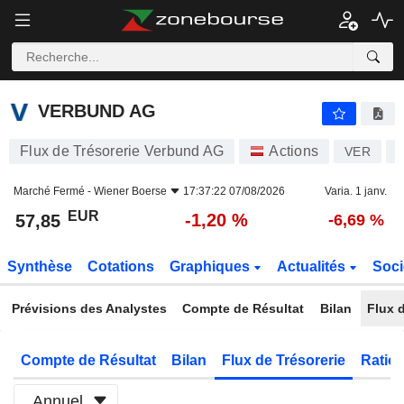
VERBUND AG
57,85
€
-1,20 %
VERBUND AG
Flux de Trésorerie Verbund AG
Actions
VER
Marché Fermé -
Wiener Boerse
17:37:22 07/08/2026
Varia. 1 janv.
EUR
-1,20 %
57,85
-6,69 %
Synthèse
Cotations
Graphiques
Actualités
Soci
Prévisions des Analystes
Compte de Résultat
Bilan
Flux d
Compte de Résultat
Bilan
Flux de Trésorerie
Ratios
Annuel