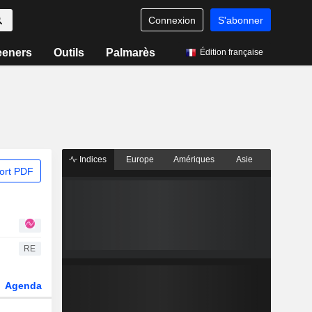
Connexion
S'abonner
eeners
Outils
Palmarès
Édition française
Indices
Europe
Amériques
Asie
ort PDF
RE
Agenda
Secteur
Dérivés
Fonds et ETFs