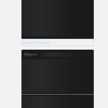
Suite du Palmarès
Palmarès