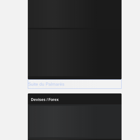
Suite du Palmarès
Devises / Forex