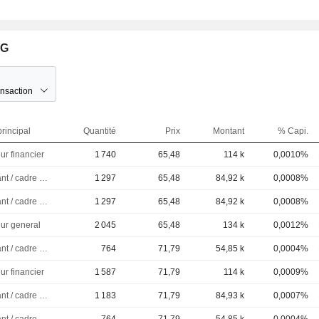
AG
ansaction
rincipal
Quantité
Prix
Montant
% Capi.
ur financier
1 740
65,48
114 k
0,0010%
Dirigeant / cadre principal
1 297
65,48
84,92 k
0,0008%
Dirigeant / cadre principal
1 297
65,48
84,92 k
0,0008%
eur general
2 045
65,48
134 k
0,0012%
Dirigeant / cadre principal
764
71,79
54,85 k
0,0004%
ur financier
1 587
71,79
114 k
0,0009%
Dirigeant / cadre principal
1 183
71,79
84,93 k
0,0007%