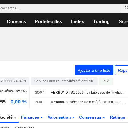
Conseils
Portefeuilles
Listes
Trading
Scr
Ajouter à une liste
Rapp
AT0000746409
Services aux collectivités d'électricité
PEA
ès clôture
20:47:56
30/07
VERBUND : S1 2026 : La faiblesse de l'hydraulique pèse à nouveau, les objectifs revus à la baisse
,55
0,00 %
30/07
Verbund : la sécheresse a coûté 370 millions d'euros à l'entreprise au premier semestre
Société
Finances
Valorisation
Consensus
Ratings