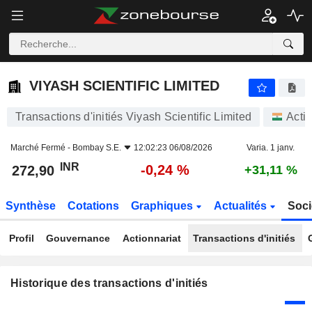
VIYASH SCIENTIFIC LIMITED
272,90
₹
-0,24 %
VIYASH SCIENTIFIC LIMITED
Transactions d'initiés Viyash Scientific Limited
Acti
Marché Fermé -
Bombay S.E.
12:02:23 06/08/2026
Varia. 1 janv.
INR
-0,24 %
272,90
+31,11 %
Synthèse
Cotations
Graphiques
Actualités
Soci
Profil
Gouvernance
Actionnariat
Transactions d'initiés
Historique des transactions d'initiés