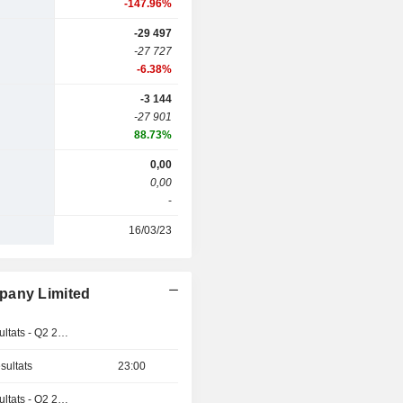
-147.96%
-29 497
-27 727
-6.38%
-3 144
-27 901
88.73%
0,00
0,00
-
16/03/23
pany Limited
Publication des résultats - Q2 2026
sultats
23:00
Publication des résultats - Q2 2026