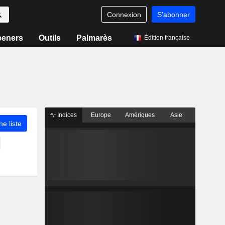
Connexion
S'abonner
eeners
Outils
Palmarès
Édition française
Indices
Europe
Amériques
Asie
ne liste