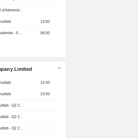
Réunion du Conseil d'Administration
sultats
13:00
Détachement de dividende - 0.2 USD
06:00
pany Limited
sultats
14:30
sultats
23:00
Publication des résultats - Q2 2026
Publication des résultats - Q2 2026
Publication des résultats - Q2 2026