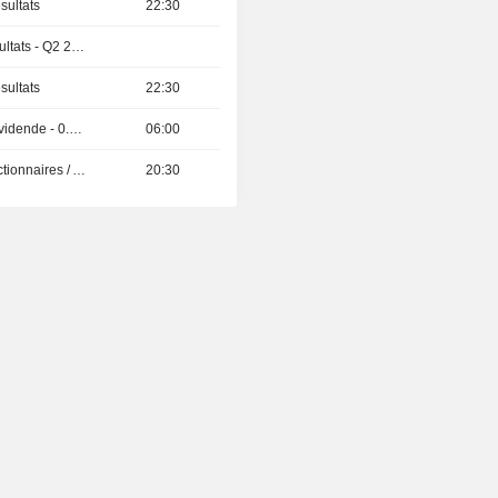
sultats
22:30
Publication des résultats - Q2 2026
sultats
22:30
Détachement de dividende - 0.2 USD
06:00
Présentation aux Actionnaires / Analystes
20:30