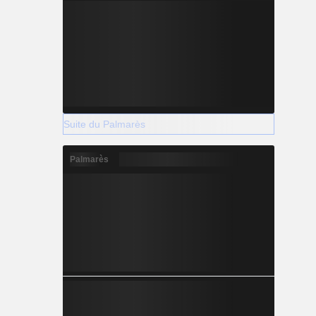
Suite du Palmarès
Palmarès