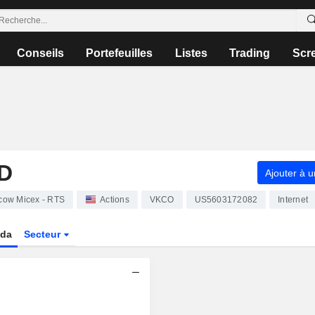
Conseils
Portefeuilles
Listes
Trading
Scr
D
Ajouter à u
cow Micex - RTS
Actions
VKCO
US5603172082
Internet
da
Secteur