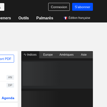
Connexion
S'abonner
eeners
Outils
Palmarès
Édition française
Indices
Europe
Amériques
Asie
ort PDF
AN
DP
Agenda
Secteur
Dérivés
Fonds et ETFs