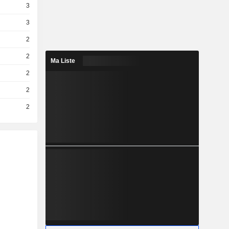
3
3
2
2
Ma Liste
2
2
2