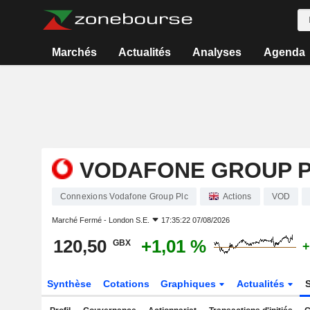
Marchés
Actualités
Analyses
Agenda
VODAFONE GROUP 
Connexions Vodafone Group Plc
Actions
VOD
Marché Fermé -
London S.E.
17:35:22 07/08/2026
120,50
+1,01 %
GBX
+
Synthèse
Cotations
Graphiques
Actualités