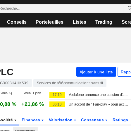
Conseils
Portefeuilles
Listes
Trading
Scr
PLC
Ajouter à une liste
Rapp
GB00BH4HKS39
Services de télécommunications sans fil
Varia. 5j.
Varia. 1 janv.
17:19
Vodafone annonce une cession d'actions par le directeur général de Vodacom
0,88 %
+21,86 %
06:10
Un accord de " Fair-play » pour accélérer le déploiement d'Internet
Société
Finances
Valorisation
Consensus
Ratings