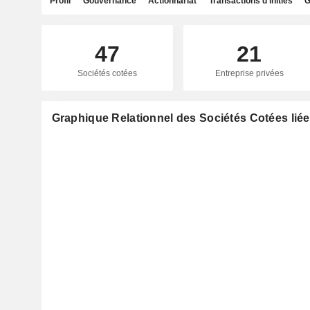
Profil
Gouvernance
Actionnariat
Transactions d'initiés
G
47
21
Sociétés cotées
Entreprise privées
Graphique Relationnel des Sociétés Cotées lié