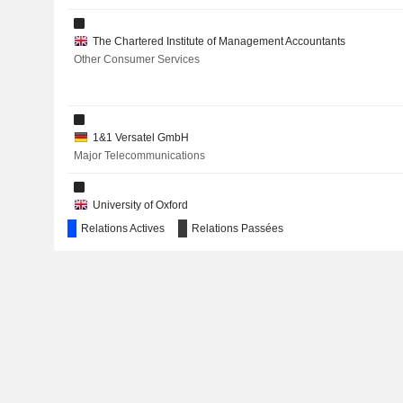
SAFARICOM PLC
INDUS TOWERS LIMITED
The Chartered Institute of Management Accountants
Other Consumer Services
NETAPP, INC.
LLOYDS BANKING GROUP PLC
1&1 Versatel GmbH
VODACOM GROUP LIMITED
Major Telecommunications
University of Oxford
Other Consumer Services
Relations Actives
Relations Passées
Institute of Chartered Accountants in England & Wales
Miscellaneous Commercial Services
OCADO GROUP PLC