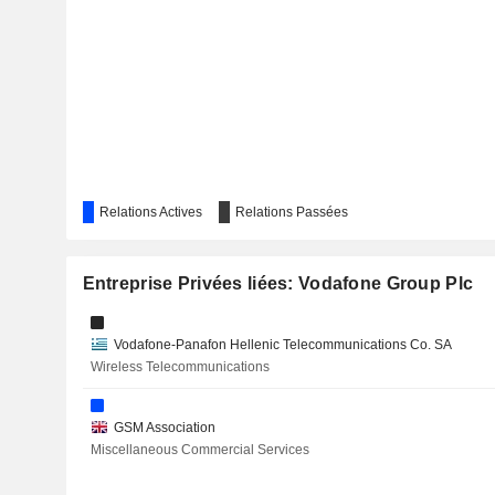
REMGRO LIMITED
AP MOLLER MAERSK
DISCOVERY LIMITED
CLICKS GROUP LIMITED
HEINEKEN HOLDING N.V.
Relations Actives
Relations Passées
TELE COLUMBUS AG
Entreprise Privées liées: Vodafone Group Plc
DOLBY LABORATORIES, INC.
VODAFONE IDEA LIMITED
Vodafone-Panafon Hellenic Telecommunications Co. SA
Wireless Telecommunications
ALMA MEDIA OYJ
AVOLTA AG
GSM Association
Miscellaneous Commercial Services
BOLOGNAFIERE S.P.A.