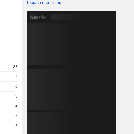
Espace mes listes
Palmarès
22
7
6
5
4
3
3