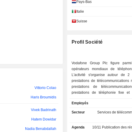
Giorgio Migliarina
Pays-Bas
Kandimathie Ramon
Italie
Suisse
María Amparo Moraleda Martínez
Kandimathie Ramon
Profil Société
Kandimathie Ramon
Jean-François van Boxmeer
Vodafone Group Plc figure parmi
Jochen Busch
opérateurs mondiaux de téléphon
L'activité s'organise autour de 2 
Simon Segars
prestations de télécommunications m
prestations de télécommunicatio
Vittorio Colao
Sunil Sood
prestations de téléphonie fixe et
Haris Broumidis
Internet. La répartition géographique du CA
Marika Tuulikki Auramo
Employés
(avant éliminations intragroupe) est l
Vivek Badrinath
Royaume-Uni (23,7%), Allemagne
Katia Walsh
Secteur
Services de télécomm
Europe (14,7%), Afrique (21,5%) 
Hatem Dowidar
(8,8%).
Stephen Carter
Agenda
10/11
Publication des résultats
Nadia Benabdallah