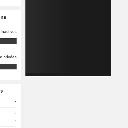
ons
Inactives
se privées
es
9
8
4