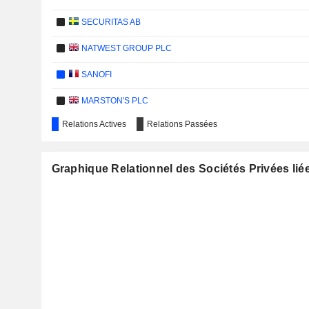
SECURITAS AB
NATWEST GROUP PLC
SANOFI
MARSTON'S PLC
Relations Actives
Relations Passées
COMPASS GROUP PLC
Graphique Relationnel des Sociétés Privées li
INDITEX
AIRBUS SE
NEXT PLC
RS GROUP PLC
DEUTSCHE BÖRSE AG
MALAYAN BANKING