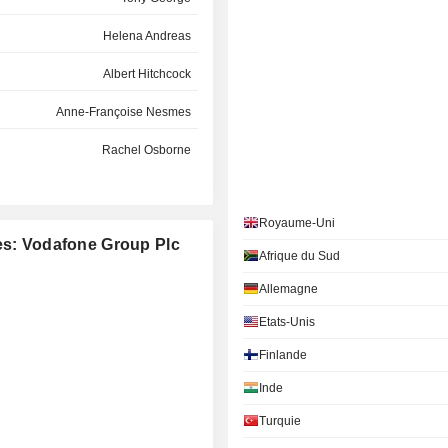
Helena Andreas
Albert Hitchcock
Anne-Françoise Nesmes
Rachel Osborne
Anne-Françoise Nesmes
Leanne Wood
Royaume-Uni
ées: Vodafone Group Plc
Afrique du Sud
Maria Pilar López Álvarez
Allemagne
María Amparo Moraleda Martínez
Etats-Unis
Jeni Mundy
Finlande
Carla Bloom
Inde
Christoph Böhm
Turquie