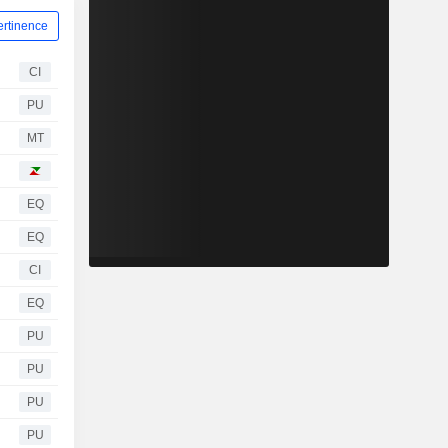
ertinence
CI
PU
MT
EQ
EQ
CI
EQ
PU
PU
PU
PU