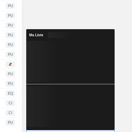
PU
PU
PU
PU
Ma Liste
PU
PU
PU
PU
EQ
CI
CI
PU