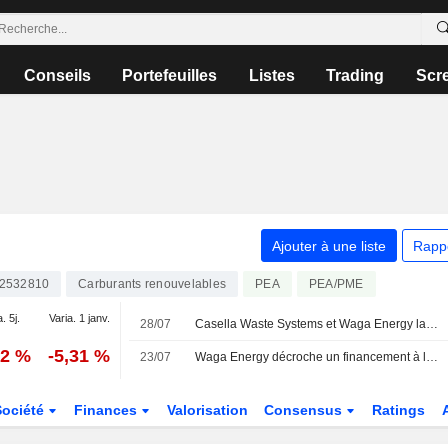
Conseils
Portefeuilles
Listes
Trading
Scr
Ajouter à une liste
Rapp
2532810
Carburants renouvelables
PEA
PEA/PME
. 5j.
Varia. 1 janv.
28/07
Casella Waste Systems et Waga Energy lancent l'exploitation d'une unité de gaz naturel renouvelable à la décharge de Hyland
22 %
-5,31 %
23/07
Waga Energy décroche un financement à long terme de 128 millions d'euros pour accélérer son déploiement en Europe
Société
Finances
Valorisation
Consensus
Ratings