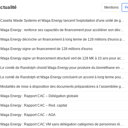
actualité
Mentions
P
Casella Waste Systems et Waga Energy lancent l'exploitation d'une unité de gaz naturel renouvelable à la décharge de Hyland
Waga Energy : renforce ses capacités de financement pour accélérer son développement en Europe
Waga Energy décroche un financement à long terme de 128 millions d'euros pour accélérer son déploiement en Europe
Waga Energy signe un financement de 128 millions d'euros
Waga Energy signe un financement structuré vert de 128 M€ à 10 ans pour accélérer son déploiement en Europe
Le comté de Randolph choisit Waga Energy pour produire du biométhane en Caroline du Nord
Le comté de Randolph et Waga Energy concluent un accord à long terme pour la production de gaz naturel renouvelable à la décharge de Great Oak
Modalités de mise à disposition des documents préparatoires à l’assemblée générale mixte du 24 juin 2026
Waga Energy : Rapport CAC – Délégation globale
Waga Energy : Rapport CAC – Red. capital
Waga Energy : Rapport CAC – AGA
Waga Energy : Rapport CAC VM sans délégation catégories de personnes répondant à des caracter