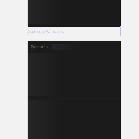
Suite du Palmarès
Palmarès