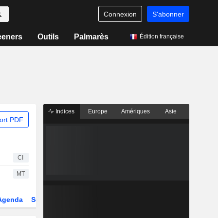
Connexion
S'abonner
eeners
Outils
Palmarès
Édition française
Indices
Europe
Amériques
Asie
ort PDF
CI
MT
Agenda
Secteur
Dérivés