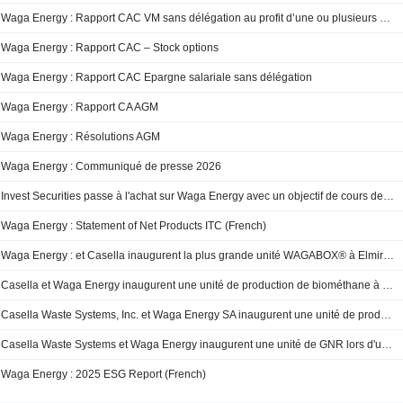
Waga Energy : Rapport CAC VM sans délégation au profit d’une ou plusieurs personnes nommement
Waga Energy : Rapport CAC – Stock options
Waga Energy : Rapport CAC Epargne salariale sans délégation
Waga Energy : Rapport CA AGM
Waga Energy : Résolutions AGM
Waga Energy : Communiqué de presse 2026
Invest Securities passe à l'achat sur Waga Energy avec un objectif de cours de 28 E
Waga Energy : Statement of Net Products ITC (French)
Waga Energy : et Casella inaugurent la plus grande unité WAGABOX® à Elmira (États-Unis)
Casella et Waga Energy inaugurent une unité de production de biométhane à Elmira (NY)
Casella Waste Systems, Inc. et Waga Energy SA inaugurent une unité de production de GNR sur le site d'enfouissement du comté de Chemung à Elmira, New York
Casella Waste Systems et Waga Energy inaugurent une unité de GNR lors d'une cérémonie officielle
Waga Energy : 2025 ESG Report (French)