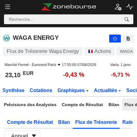
WAGA ENERGY
23,10
€
-0,43 %
WAGA ENERGY
Flux de Trésorerie Waga Energy
Actions
WAGA
Marché Fermé -
Euronext Paris
17:55:00 07/08/2026
Varia. 1 janv.
EUR
-0,43 %
23,10
-5,71 %
Synthèse
Cotations
Graphiques
Actualités
Soci
Prévisions des Analystes
Compte de Résultat
Bilan
Flux d
Compte de Résultat
Bilan
Flux de Trésorerie
Ratios
Annuel