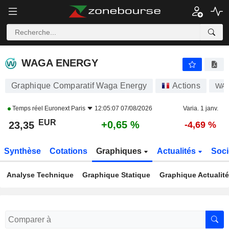
WAGA ENERGY
23,35
€
+0,65 %
WAGA ENERGY
Graphique Comparatif Waga Energy
Actions
WA
Temps réel
Euronext Paris
12:05:07 07/08/2026
Varia. 1 janv.
EUR
+0,65 %
23,35
-4,69 %
Synthèse
Cotations
Graphiques
Actualités
Soci
Analyse Technique
Graphique Statique
Graphique Actualit