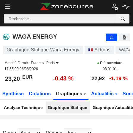
WAGA ENERGY
23,20
€
-0,43 %
WAGA ENERGY
Graphique Statique Waga Energy
Actions
WAGA
Marché Fermé -
Euronext Paris
Pré-ouverture
17:55:00 06/08/2026
08:01:01
EUR
-0,43 %
23,20
22,92
-1,19 %
Synthèse
Cotations
Graphiques
Actualités
Soci
Analyse Technique
Graphique Statique
Graphique Actualit
Durée
Période