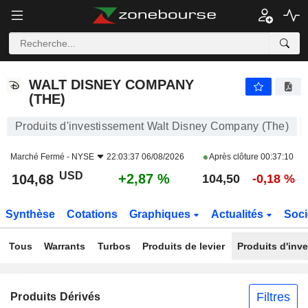
WALT DISNEY COMPANY (THE)
104,68
$
+2,87 %
WALT DISNEY COMPANY
(THE)
Produits d'investissement Walt Disney Company (The)
Marché Fermé -
NYSE
22:03:37 06/08/2026
Après clôture
00:37:10
USD
+2,87 %
104,68
104,50
-0,18 %
Synthèse
Cotations
Graphiques
Actualités
Soci
Tous
Warrants
Turbos
Produits de levier
Produits d'inv
Filtres
Produits Dérivés