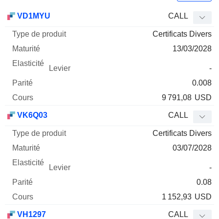
Type
VD1MYU
CALL
de
Certificats Divers
Mnemo
Type
produit
Maturité
Elasticité
Levier
Parité
Co
13/03/2028
-
0.008
9 791,08
USD
VK6Q03
CALL
Certificats Divers
03/07/2028
-
0.08
1 152,93
USD
VH1297
CALL