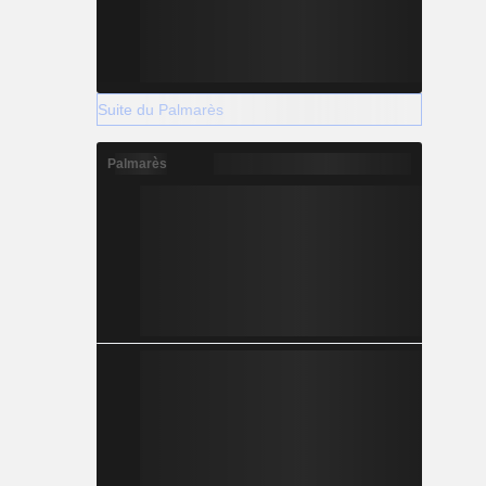
Suite du Palmarès
Palmarès