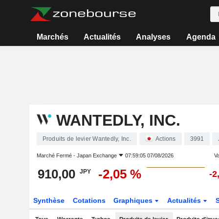
Marchés
Actualités
Analyses
Agenda
WANTEDLY, INC.
Produits de levier Wantedly, Inc.
Actions
3991
Marché Fermé -
Japan Exchange
07:59:05 07/08/2026
Va
910,00
-2,05 %
JPY
-2
Synthèse
Cotations
Graphiques
Actualités