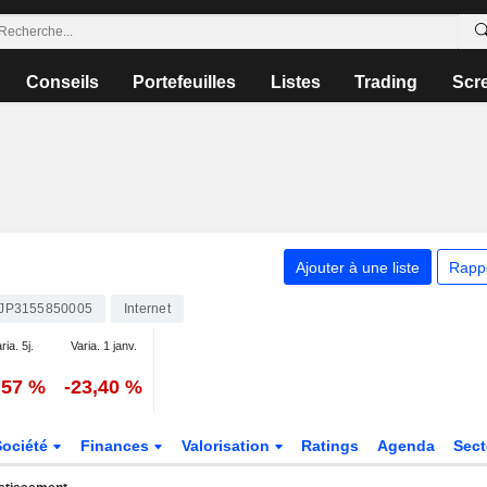
Conseils
Portefeuilles
Listes
Trading
Scr
Ajouter à une liste
Rapp
JP3155850005
Internet
ria. 5j.
Varia. 1 janv.
,57 %
-23,40 %
Société
Finances
Valorisation
Ratings
Agenda
Sec