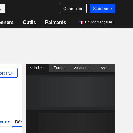
Connexion
S'abonner
eeners
Outils
Palmarès
Édition française
Indices
Europe
Amériques
Asie
ort PDF
teur
Dérivés