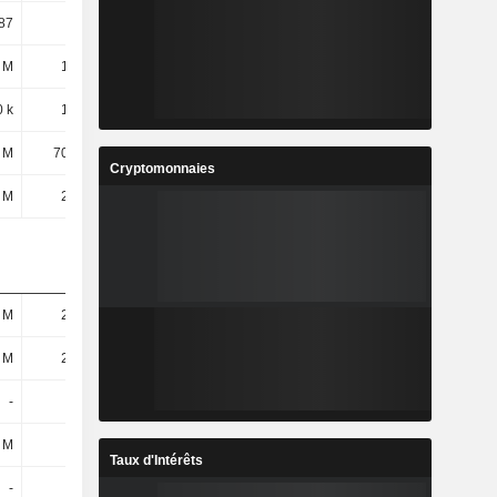
87
33,12
-
31,73
 M
18,7 M
-1,8 M
14,7 M
0 k
17,3 M
1,8 M
1,8 M
 M
70,44 M
36,44 M
44,31 M
Cryptomonnaies
 M
26,8 M
15,9 M
19,3 M
 M
26,2 M
5,1 M
3,8 M
 M
26,2 M
5,1 M
3,8 M
-
-
-
-
 M
59 M
56,1 M
65,3 M
Taux d'Intérêts
-
-
-
-