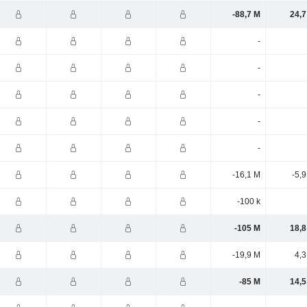
-88,7 M
24,7
-
-
-
-
-
-16,1 M
-5,
-100 k
-105 M
18,8
-19,9 M
4,3
-85 M
14,5