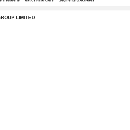
e Trésorerie
Ratios Financiers
Segments d'Activités
 GROUP LIMITED