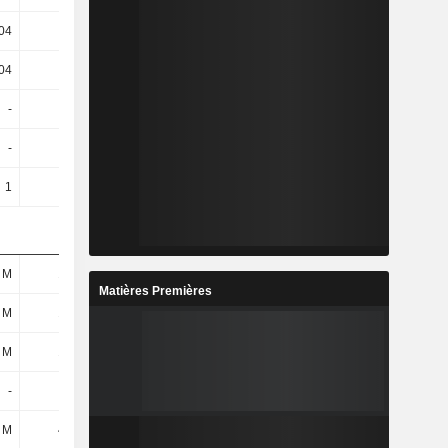
04
0,18
0,09
0,12
04
0,16
0,09
0,12
-
-
-
-
-
-
-
-
1
1
1
1
 M
156 M
94,1 M
115 M
Matières Premières
 M
151 M
91,9 M
111 M
 M
137 M
77,7 M
98,2 M
-
-
-
-
 M
472 M
328 M
394 M