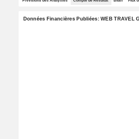
Prévisions des Analystes
Compte de Résultat
Bilan
Flux d
Données Financières Publiées: WEB TRAVEL