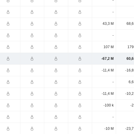
-
-
43,3 M
68,6
-
107 M
179
-67,2 M
60,6
-11,4 M
-16,
-
6,6
-11,4 M
-10,
-100 k
-2
-
-10 M
-23,