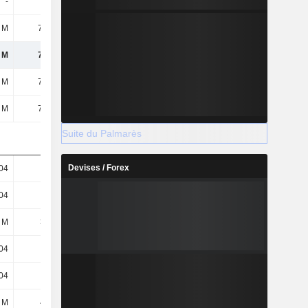
-
-
190 M
-
 M
72,7 M
202 M
35,5 M
 M
72,7 M
202 M
35,5 M
 M
72,7 M
202 M
35,5 M
 M
72,7 M
11,1 M
35,5 M
Suite du Palmarès
Devises / Forex
04
0,19
0,52
0,1
04
0,19
0,03
0,1
 M
385 M
386 M
361 M
04
0,17
0,52
0,1
04
0,17
0,03
0,1
 M
431 M
390 M
366 M