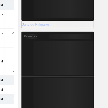
 M
113 M
58,3 M
70,9 M
-
-
-10,1 M
-
-
-
-
-
Suite du Palmarès
-
-38,8 M
-
-
Palmarès
-
9,5 M
-24,3 M
-16,3 M
-
-
-
700 k
9 M
-
-12,8 M
-3,3 M
-
25,3 M
-
-
 M
109 M
11,1 M
52 M
 M
36 M
-
16,5 M
 M
72,7 M
11,1 M
35,5 M