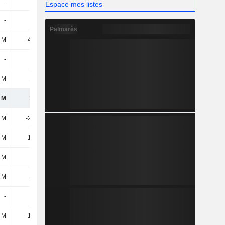
-
-
-
-
Espace mes listes
-
-
-
-
Palmarès
 M
45,5 M
37,9 M
43,5 M
-
-
-
-
 M
176 M
135 M
155 M
 M
137 M
77,7 M
98,2 M
8 M
-22,9 M
-15,5 M
-16,5 M
 M
15,9 M
12,2 M
6,5 M
2 M
-7 M
-3,3 M
-10 M
 M
-900 k
-
-
-
-
-
-
7 M
-16,2 M
-16,1 M
-17,3 M