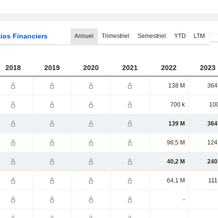
ios Financiers
Annuel
Trimestriel
Semestriel
YTD
LTM
2018
2019
2020
2021
2022
2023
138 M
364
700 k
100
139 M
364
98,5 M
124
40,2 M
240
64,1 M
111
-