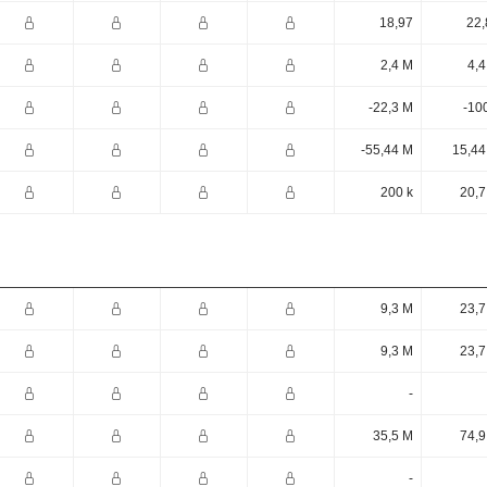
18,97
22,
2,4 M
4,4
-22,3 M
-10
-55,44 M
15,44
200 k
20,7
9,3 M
23,7
9,3 M
23,7
-
35,5 M
74,9
-