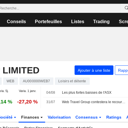
Conseils
Portefeuilles
Listes
Trading
Scr
 LIMITED
Ajouter à une liste
Rapp
WEB
AU000000WEB7
Loisirs et détente
ria. 5j.
Varia. 1 janv.
04/08
Les plus fortes baisses de l'ASX
,14 %
-27,20 %
31/07
Web Travel Group contestera le recours collectif déposé devant la Cour suprême de Victoria
Société
Finances
Valorisation
Consensus
Ratings