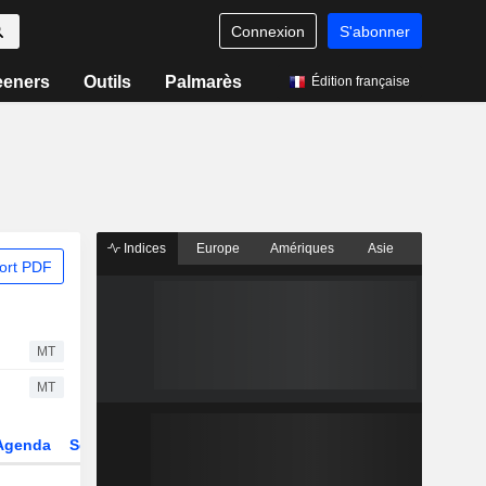
Connexion
S'abonner
eeners
Outils
Palmarès
Édition française
Indices
Europe
Amériques
Asie
ort PDF
MT
MT
Agenda
Secteur
Dérivés