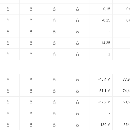
-0,15
0,
-0,15
0,
-
-14,35
1
-45,4 M
77,9
-51,1 M
74,4
-67,2 M
60,6
-
139 M
364