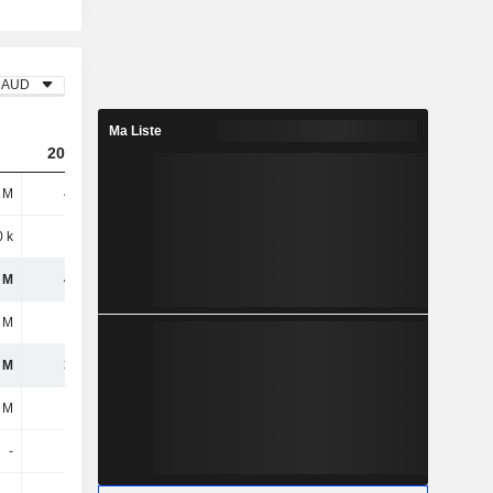
AUD
Ma Liste
2024
2025
2026
 M
471 M
328 M
394 M
 k
200 k
-
-
 M
472 M
328 M
394 M
 M
158 M
116 M
141 M
 M
313 M
212 M
253 M
 M
131 M
96,8 M
111 M
-
-
-
-