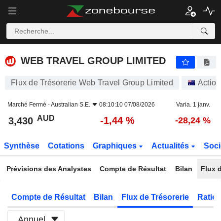
WEB TRAVEL GROUP LIMITED
3,430
$
-1,44 %
WEB TRAVEL GROUP LIMITED
Flux de Trésorerie Web Travel Group Limited
Action
Marché Fermé -
Australian S.E.
08:10:10 07/08/2026
Varia. 1 janv.
AUD
-1,44 %
3,430
-28,24 %
Synthèse
Cotations
Graphiques
Actualités
Soci
Prévisions des Analystes
Compte de Résultat
Bilan
Flux d
Compte de Résultat
Bilan
Flux de Trésorerie
Ratios
Annuel