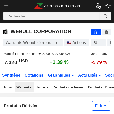
WEBULL CORPORATION
7,320
$
+1,39 %
WEBULL CORPORATION
Warrants Webull Corporation
Actions
BULL
K
Marché Fermé -
Nasdaq
22:00:00 07/08/2026
Varia. 1 janv.
USD
+1,39 %
7,320
-5,79 %
Synthèse
Cotations
Graphiques
Actualités
Soci
Tous
Warrants
Turbos
Produits de levier
Produits d'inv
Filtres
Produits Dérivés