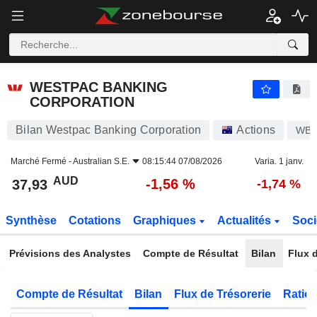
WESTPAC BANKING CORPORATION
37,93
$
-1,56 %
WESTPAC BANKING
CORPORATION
Bilan Westpac Banking Corporation
Actions
WB
Marché Fermé -
Australian S.E.
08:15:44 07/08/2026
Varia. 1 janv.
AUD
-1,56 %
37,93
-1,74 %
Synthèse
Cotations
Graphiques
Actualités
Soci
Prévisions des Analystes
Compte de Résultat
Bilan
Flux d
Compte de Résultat
Bilan
Flux de Trésorerie
Ratios