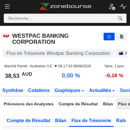
WESTPAC BANKING CORPORATION
38,53
$
0,00 %
WESTPAC BANKING
CORPORATION
Flux de Trésorerie Westpac Banking Corporation
Ac
Marché Fermé -
Australian S.E.
08:17:03 06/08/2026
Varia. 1 janv.
AUD
0,00 %
38,53
-0,18 %
Synthèse
Cotations
Graphiques
Actualités
Soci
Prévisions des Analystes
Compte de Résultat
Bilan
Flux d
Compte de Résultat
Bilan
Flux de Trésorerie
Ratios