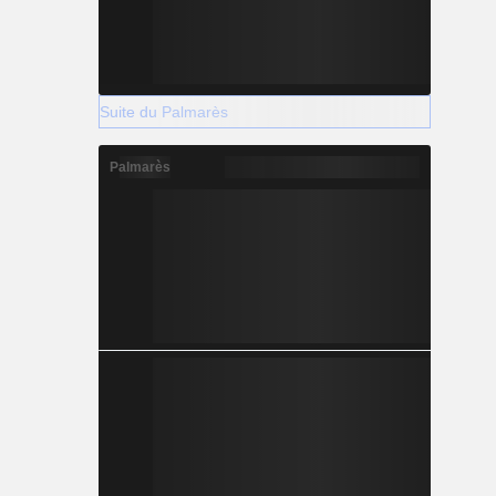
Suite du Palmarès
Palmarès