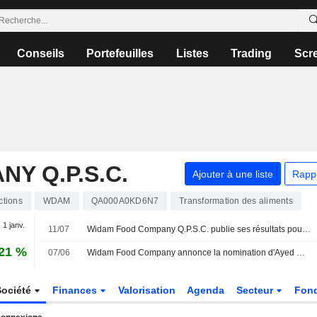
Conseils
Portefeuilles
Listes
Trading
Scr
Y Q.P.S.C.
Ajouter à une liste
Rapp
ctions
WDAM
QA000A0KD6N7
Transformation des aliments
. 1 janv.
11/07
Widam Food Company Q.P.S.C. publie ses résultats pour le premier trimestre clos le 31 mars 2026
,21 %
07/06
Widam Food Company annonce la nomination d'Ayed Menahi Salem Al-Qahtani au poste de directeur général, à compter du 8 juin 2026
Société
Finances
Valorisation
Agenda
Secteur
Fond