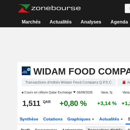
Marchés
Actualités
Analyses
Agenda
WIDAM FOOD COMPAN
Transactions d'initiés Widam Food Company Q.P.S.C.
A
Cours en clôture
Qatar Exchange
06/08/2026
Varia. 5j.
Varia
1,511
+0,80 %
QAR
+3,14 %
+1
Synthèse
Cotations
Graphiques
Actualités