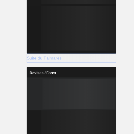
Suite du Palmarès
Devises / Forex