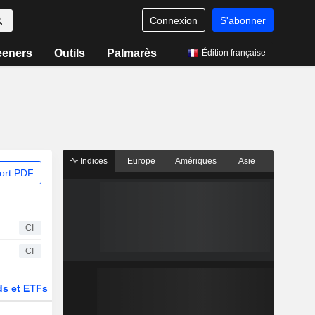
Connexion
S'abonner
eeners
Outils
Palmarès
Édition française
Indices
Europe
Amériques
Asie
ort PDF
CI
CI
s et ETFs