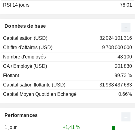
RSI 14 jours
2002
+21,74 %
78,01
2001
+41,87 %
Données de base
Capitalisation (USD)
32 024 101 316
Chiffre d'affaires (USD)
9 708 000 000
Nombre d'employés
48 100
CA / Employé (USD)
201 830
Flottant
99.73 %
Capitalisation flottante (USD)
31 938 437 683
Capital Moyen Quotidien Echangé
0.66%
Performances
1 jour
+1,41 %