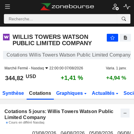
WILLIS TOWERS WATSON PUBLIC LIMITED COMPANY
344,82
$
WILLIS TOWERS WATSON
PUBLIC LIMITED COMPANY
Cotations Willis Towers Watson Public Limited Company
Marché Fermé -
Nasdaq
22:00:00 07/08/2026
Varia. 1 janv.
USD
+1,41 %
344,82
+4,94 %
Synthèse
Cotations
Graphiques
Actualités
Soci
Cotations 5 jours: Willis Towers Watson Public
Limited Company
Cours en différé Nasdaq
03/08/2026
04/08/2026
05/08/2026
06/08/