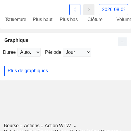
Date
Ouverture
Plus haut
Plus bas
Clôture
Volum
Graphique
Durée
Période
Plus de graphiques
Bourse
Actions
Action WTW