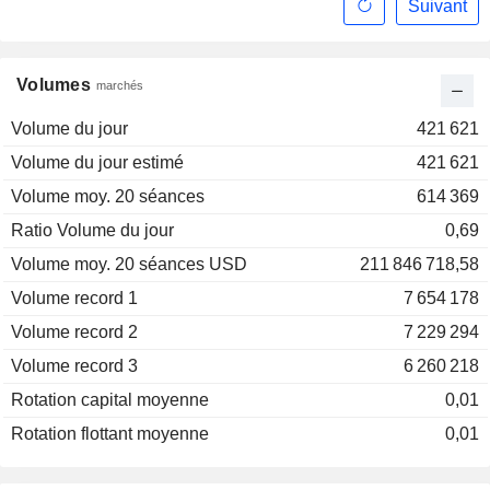
Suivant
Volumes
marchés
Volume du jour
421 621
Volume du jour estimé
421 621
Volume moy. 20 séances
614 369
Ratio Volume du jour
0,69
Volume moy. 20 séances USD
211 846 718,58
Volume record 1
7 654 178
Volume record 2
7 229 294
Volume record 3
6 260 218
Rotation capital moyenne
0,01
Rotation flottant moyenne
0,01