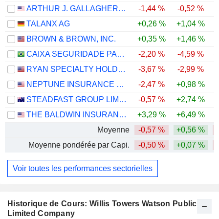
ARTHUR J. GALLAGHER & CO.
-1,44 %
-0,52 %
-
TALANX AG
+0,26 %
+1,04 %
BROWN & BROWN, INC.
+0,35 %
+1,46 %
-
CAIXA SEGURIDADE PARTICIPAÇÕES S.A.
-2,20 %
-4,59 %
+
RYAN SPECIALTY HOLDINGS, INC.
-3,67 %
-2,99 %
-
NEPTUNE INSURANCE HOLDINGS INC.
-2,47 %
+0,98 %
STEADFAST GROUP LIMITED
-0,57 %
+2,74 %
-
THE BALDWIN INSURANCE GROUP, INC.
+3,29 %
+6,49 %
Moyenne
-0,57 %
+0,56 %
Moyenne pondérée par Capi.
-0,50 %
+0,07 %
Voir toutes les performances sectorielles
Historique de Cours: Willis Towers Watson Public
Limited Company