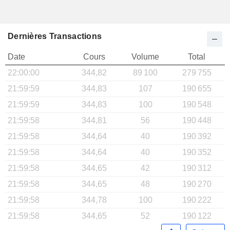
Dernières Transactions
Date
Cours
Volume
Total
22:00:00
344,82
89 100
279 755
21:59:59
344,83
107
190 655
21:59:59
344,83
100
190 548
21:59:58
344,81
56
190 448
21:59:58
344,64
40
190 392
21:59:58
344,64
40
190 352
21:59:58
344,65
42
190 312
21:59:58
344,65
48
190 270
21:59:58
344,78
100
190 222
21:59:58
344,65
52
190 122