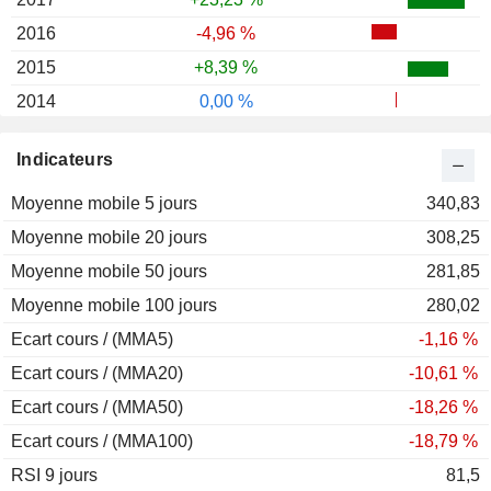
2016
-4,96 %
2015
+8,39 %
2014
0,00 %
2013
+33,64 %
Indicateurs
2012
-13,58 %
Moyenne mobile 5 jours
2011
+12,04 %
340,83
Moyenne mobile 20 jours
2010
+31,27 %
308,25
Moyenne mobile 50 jours
2009
+6,03 %
281,85
Moyenne mobile 100 jours
2008
-34,47 %
280,02
Ecart cours / (MMA5)
2007
-4,38 %
-1,16 %
Ecart cours / (MMA20)
2006
+7,50 %
-10,61 %
Ecart cours / (MMA50)
2005
-10,27 %
-18,26 %
Ecart cours / (MMA100)
2004
+20,84 %
-18,79 %
RSI 9 jours
2003
+18,84 %
81,5