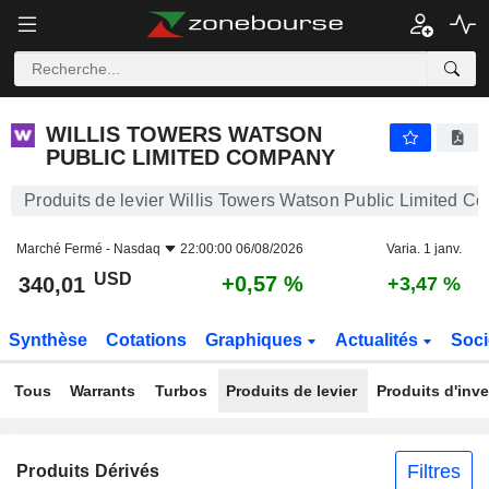
WILLIS TOWERS WATSON PUBLIC LIMITED COMPANY
340,01
$
+0,57 %
WILLIS TOWERS WATSON
PUBLIC LIMITED COMPANY
Produits de levier Willis Towers Watson Public Limited 
Marché Fermé -
Nasdaq
22:00:00 06/08/2026
Varia. 1 janv.
USD
+0,57 %
340,01
+3,47 %
Synthèse
Cotations
Graphiques
Actualités
Soci
Tous
Warrants
Turbos
Produits de levier
Produits d'inv
Filtres
Produits Dérivés