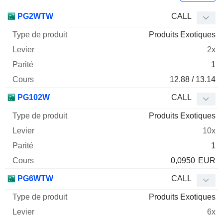
Type
PG2WTW
CALL
de
Produits Exotiques
Mnemo
Type
produit
Levier
Parité
Cours
2x
1
12.88 / 13.14
PG102W
CALL
Produits Exotiques
10x
1
0,0950
EUR
PG6WTW
CALL
Produits Exotiques
6x