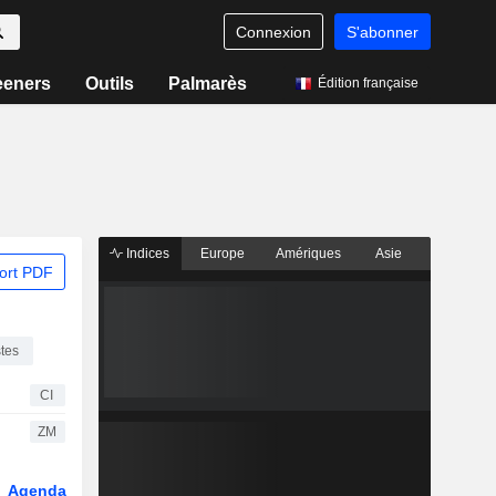
Connexion
S'abonner
eeners
Outils
Palmarès
Édition française
Indices
Europe
Amériques
Asie
ort PDF
stes
CI
ZM
Agenda
Secteur
Dérivés
Fonds et ETFs