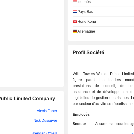
Indonésie
Gillian Barr
Pays-Bas
Scott Pickering
Hong Kong
Simon Callander
Allemagne
Gillian Barr
Profil Société
Lincoln Pan
Michael McConnell
Willis Towers Watson Public Limit
Fumbi Chima
figure parmi les leaders mon
Michael McConnell
prestations de conseil, de co
assurance et de développement de
Jaymin Patel
logicielles de gestion des risques. 
 Public Limited Company
par secteur d'activité se répartissent
Meghan Henson
: - ressources humaines, avantages sociaux,
Alexis Faber
Employés
gestion des talents et finances (5
Michael McConnell
Nick Dussuyer
gestion des risques et assurance (
Secteur
Assureurs et courtiers g
autre (0,3%). La répartition géographique des
James McCann
Brendan O'Neill
revenus est la suivante : Irlande (1,