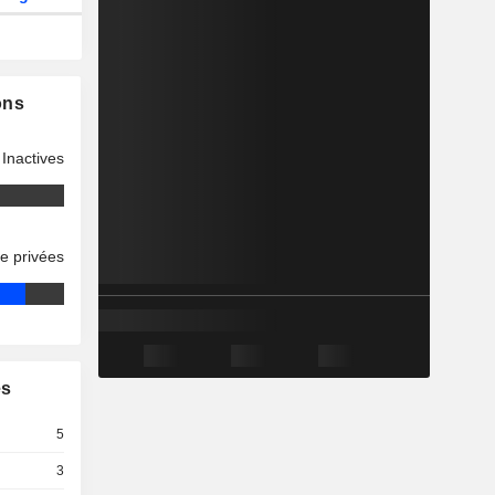
ons
Inactives
se privées
es
5
3