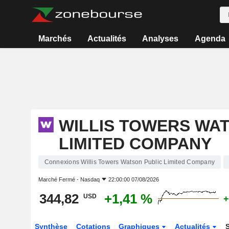
Marchés
Actualités
Analyses
Agenda
WILLIS TOWERS WA
LIMITED COMPANY
Connexions Willis Towers Watson Public Limited Company
Marché Fermé -
Nasdaq
22:00:00 07/08/2026
344,82
+1,41 %
USD
+
Synthèse
Cotations
Graphiques
Actualités