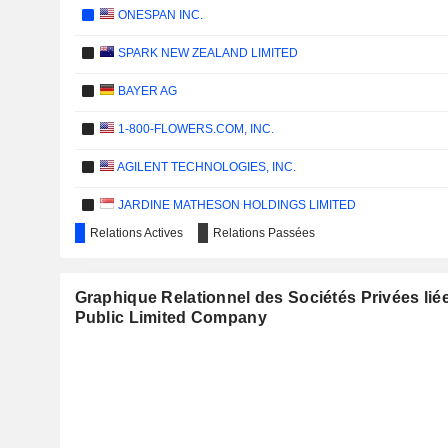
ONESPAN INC.
SPARK NEW ZEALAND LIMITED
BAYER AG
1-800-FLOWERS.COM, INC.
AGILENT TECHNOLOGIES, INC.
JARDINE MATHESON HOLDINGS LIMITED
Relations Actives
Relations Passées
STANDARD CHARTERED PLC
DFI RETAIL GROUP HOLDINGS LIMITED
Graphique Relationnel des Sociétés Privées lié
Public Limited Company
HONGKONG LAND HOLDINGS LIMITED
IG GROUP HOLDINGS PLC
CBOE GLOBAL MARKETS, INC.
NN GROUP N.V.