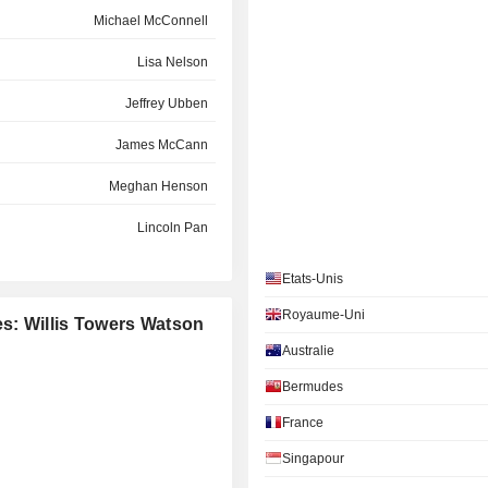
Michael McConnell
Lisa Nelson
Jeffrey Ubben
James McCann
Meghan Henson
Lincoln Pan
Jacqueline Hunt
Etats-Unis
Lincoln Pan
Royaume-Uni
es: Willis Towers Watson
Australie
Lincoln Pan
Bermudes
Sally-Ann Hibberd
France
Fredric Tomczyk
Singapour
Dame Inga Beale