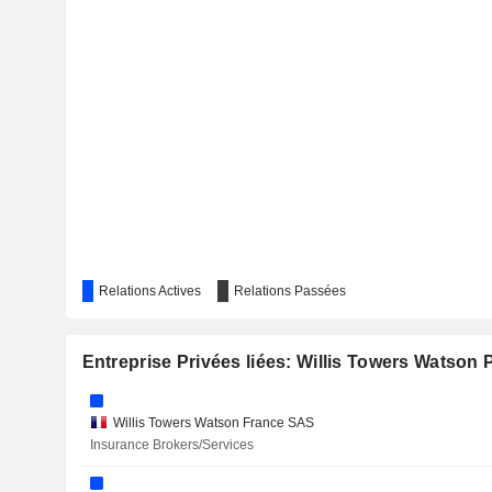
DFS FURNITURE PLC
INSURANCE AUSTRALIA GROUP LIMITED
MOBICO GROUP PLC
BELLWAY P.L.C.
PT UNITED TRACTORS TBK
SPS COMMERCE, INC.
Relations Actives
Relations Passées
ADACEL TECH
BALLY'S CORPORATION
Entreprise Privées liées: Willis Towers Watson
MAMA'S CREATIONS, INC.
Willis Towers Watson France SAS
BEONIC LIMITED
Insurance Brokers/Services
BRIGHTSTAR LOTTERY PLC