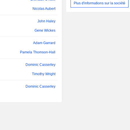
Plus d'informations sur la société
Unis (51,6%), Royaume-Uni (18,7%)
Kristine Dickson
Nicolas Aubert
(28,4%).
Anna Catalano
John Haley
Anna Catalano
Gene Wickes
Michael McConnell
Adam Garrard
Pamela Thomson-Hall
Rosemarie Chen
Victor Ganzi
Dominic Casserley
Timothy Wright
Robert Lopes
Susan Davies
Dominic Casserley
Anna Catalano
Timothy Wright
Robert Lopes
Zi Xia