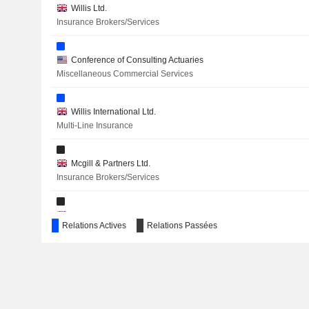
Willis Ltd.
CHEWY, INC.
Insurance Brokers/Services
ECOVYST INC.
Conference of Consulting Actuaries
FRONTDOOR, INC.
Miscellaneous Commercial Services
QUICKFEE LIMITED
Willis International Ltd.
DIME COMMERCIAL BANCSHARES, INC.
Multi-Line Insurance
AVEANNA HEALTHCARE HOLDINGS INC.
Mcgill & Partners Ltd.
ALIGHT, INC.
Insurance Brokers/Services
McGill & Partners Group Ltd.
HF SINCLAIR CORPORATION
Relations Actives
Relations Passées
Financial Conglomerates
EXZEO GROUP, INC.
HIGH-TREND INTERNATIONAL GROUP