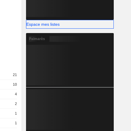
Espace mes listes
Palmarès
21
10
4
2
1
1