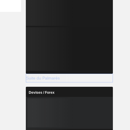
 et autres
Suite du Palmarès
Devises / Forex