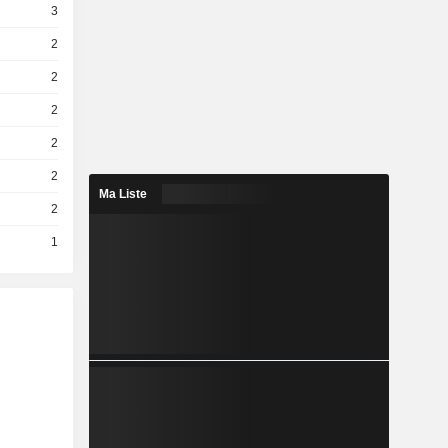
3
2
2
2
2
2
Ma Liste
2
1