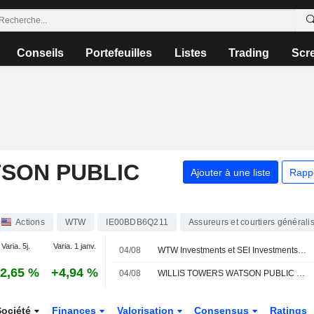
Conseils
Portefeuilles
Listes
Trading
Scr
TSON PUBLIC
Ajouter à une liste
Rapp
Actions
WTW
IE00BDB6Q211
Assureurs et courtiers générali
Varia. 5j.
Varia. 1 janv.
04/08
WTW Investments et SEI Investments Company s'associent pour élargir les solutions de marchés privés destinées aux plans de retraite à cotisations définies
2,65 %
+4,94 %
04/08
WILLIS TOWERS WATSON PUBLIC LIMITED COMPANY : Keefe Bruyette & Woods toujours à l'achat
Société
Finances
Valorisation
Consensus
Ratings