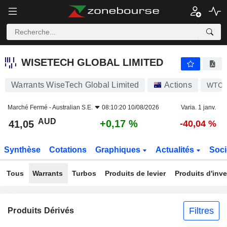
WISETECH GLOBAL LIMITED
41,05
$
+0,17 %
WISETECH GLOBAL LIMITED
Warrants WiseTech Global Limited
Actions
WTC
Marché Fermé -
Australian S.E.
08:10:20 10/08/2026
Varia. 1 janv.
AUD
+0,17 %
41,05
-40,04 %
Synthèse
Cotations
Graphiques
Actualités
Soci
Tous
Warrants
Turbos
Produits de levier
Produits d'inv
Filtres
Produits Dérivés