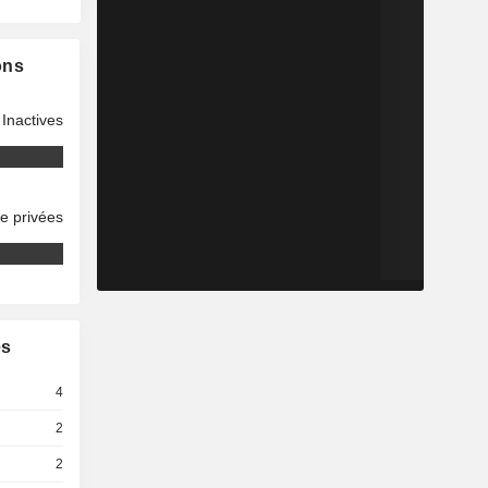
ons
Inactives
se privées
es
4
2
2