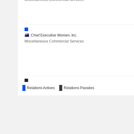
Chief Executive Women, Inc.
Miscellaneous Commercial Services
MooreBank Industrial Property Trust
Relations Actives
Relations Passées
Real Estate Development
International Women's Forum Australia
Miscellaneous Commercial Services
CargoWise GmbH