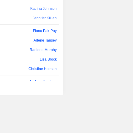
Katrina Johnson
Jennifer Killian
Fiona Pak-Poy
Arlene Tansey
Raelene Murphy
Lisa Brock
Christine Holman
Andrew Harrison
Christine Holman
Arlene Tansey
Christine Holman
Richard White