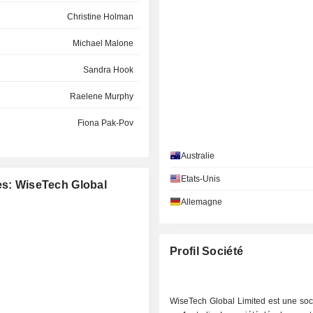
Christine Holman
Michael Malone
Sandra Hook
Raelene Murphy
Fiona Pak-Poy
Michael Malone
Australie
Sandra Hook
Etats-Unis
es: WiseTech Global
Allemagne
Fiona Pak-Poy
Profil Société
WiseTech Global Limited est une soc