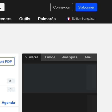
Connexion
S'abonner
eeners
Outils
Palmarès
Édition française
Indices
Europe
Amériques
Asie
ort PDF
MT
RE
Agenda
Secteur
Dérivés
Fonds et ETFs