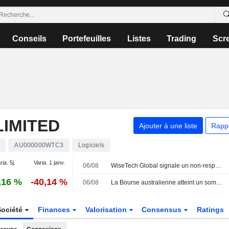
Conseils
Portefeuilles
Listes
Trading
Scr
IMITED
Ajouter à une liste
Rapp
AU000000WTC3
Logiciels
ria. 5j.
Varia. 1 janv.
06/08
WiseTech Global signale un non-respect temporaire des règles de cotation de l'ASX après la nomination de sa présidente
,16 %
-40,14 %
06/08
La Bourse australienne atteint un sommet historique, portée par les valeurs minières et l'optimisme entre les États-Unis et l'Iran
Société
Finances
Valorisation
Consensus
Ratings