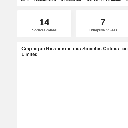
Profil
Gouvernance
Actionnariat
Transactions d'initiés
G
14
7
Sociétés cotées
Entreprise privées
Graphique Relationnel des Sociétés Cotées lié
Limited