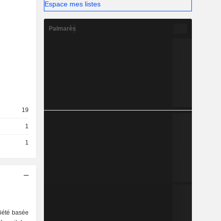
Espace mes listes
Palmarès
19
1
1
iété basée