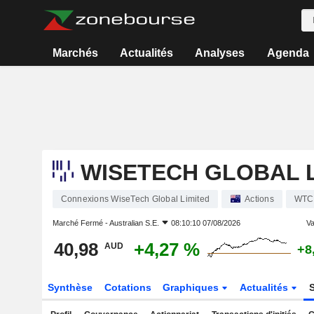
Marchés
Actualités
Analyses
Agenda
WISETECH GLOBAL L
Connexions WiseTech Global Limited
Actions
WTC
Marché Fermé -
Australian S.E.
08:10:10 07/08/2026
Va
40,98
+4,27 %
AUD
+8
Synthèse
Cotations
Graphiques
Actualités