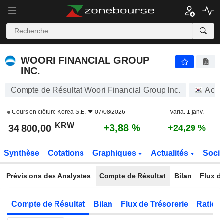
WOORI FINANCIAL GROUP INC.
34 800,00
₩
+3,88 %
WOORI FINANCIAL GROUP
INC.
Compte de Résultat Woori Financial Group Inc.
Act
Cours en clôture
Korea S.E.
07/08/2026
Varia. 1 janv.
KRW
+3,88 %
34 800,00
+24,29 %
Synthèse
Cotations
Graphiques
Actualités
Soci
Prévisions des Analystes
Compte de Résultat
Bilan
Flux d
Compte de Résultat
Bilan
Flux de Trésorerie
Ratios