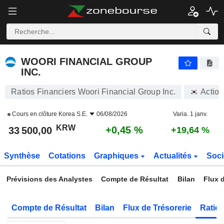
WOORI FINANCIAL GROUP INC.
33 500,00
₩
+0,45 %
WOORI FINANCIAL GROUP
INC.
Ratios Financiers Woori Financial Group Inc.
Action
Cours en clôture
Korea S.E.
06/08/2026
Varia. 1 janv.
KRW
+0,45 %
33 500,00
+19,64 %
Synthèse
Cotations
Graphiques
Actualités
Soci
Prévisions des Analystes
Compte de Résultat
Bilan
Flux d
Compte de Résultat
Bilan
Flux de Trésorerie
Ratios