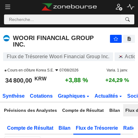
WOORI FINANCIAL GROUP INC.
34 800,00
₩
+3,88 %
WOORI FINANCIAL GROUP
INC.
Flux de Trésorerie Woori Financial Group Inc.
Actio
Cours en clôture
Korea S.E.
07/08/2026
Varia. 1 janv.
KRW
+3,88 %
34 800,00
+24,29 %
Synthèse
Cotations
Graphiques
Actualités
Soci
Prévisions des Analystes
Compte de Résultat
Bilan
Flux d
Compte de Résultat
Bilan
Flux de Trésorerie
Ratios